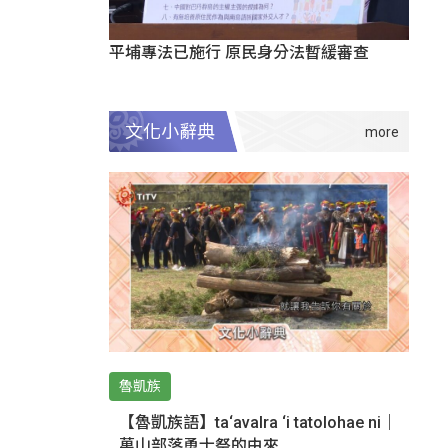
平埔專法已施行 原民身分法暫緩審查
文化小辭典
魯凱族
【魯凱族語】ta‘avalra ‘i tatolohae ni｜
萬山部落勇士祭的由來