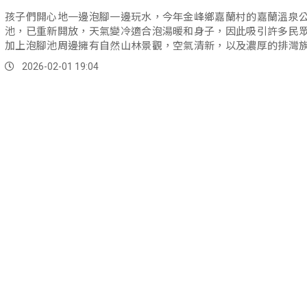
孩子們開心地一邊泡腳一邊玩水，今年金峰鄉嘉蘭村的嘉蘭溫泉
池，已重新開放，天氣變冷適合泡湯暖和身子，因此吸引許多民
加上泡腳池周邊擁有自然山林景觀，空氣清新，以及濃厚的排灣
素，讓整體感受不只是泡腳，更像是一場身心靈的慢活旅行。
2026-02-01 19:04