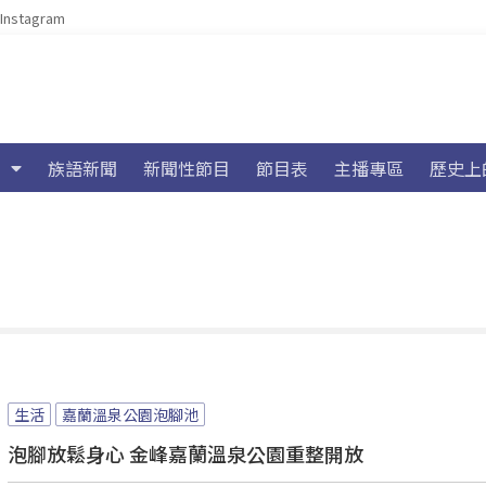
Instagram
族語新聞
新聞性節目
節目表
主播專區
歷史上
生活
嘉蘭溫泉公園泡腳池
泡腳放鬆身心 金峰嘉蘭溫泉公園重整開放