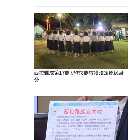
西拉雅成第17族 仍有8族待獲法定原民身
分