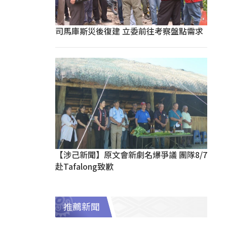
司馬庫斯災後復建 立委前往考察盤點需求
【涉己新聞】原文會新劇名爆爭議 團隊8/7
赴Tafalong致歉
推薦新聞