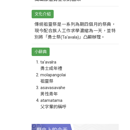
文化介紹
傳統祖靈祭是一系列為期四個月的祭典，
現今配合族人工作求學濃縮為一天，並特
別將「勇士祭(Ta‘avala)」凸顯辦理。
小辭典
ta‘avalra
勇士成年禮
molapangolai
祖靈祭
asavasavahe
男性青年
atamatama
父字輩的稱呼
歷史上的今天