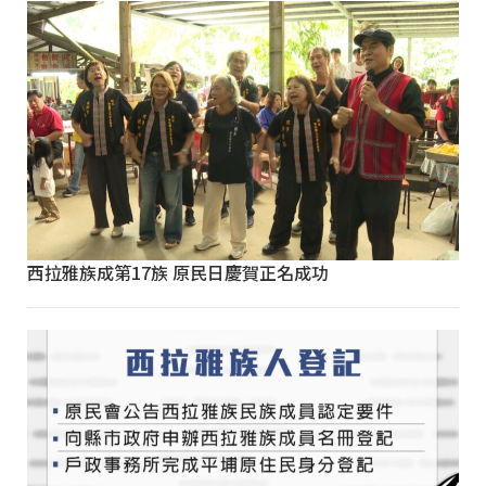
西拉雅族成第17族 原民日慶賀正名成功