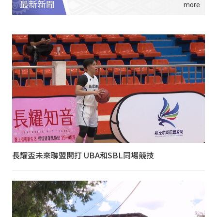
最新新聞
長耀盃未來聯盟開打 UBA和SBL同場競技