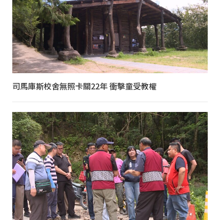
司馬庫斯校舍無照卡關22年 衝擊童受教權