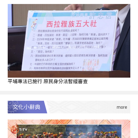
平埔專法已施行 原民身分法暫緩審查
文化小辭典