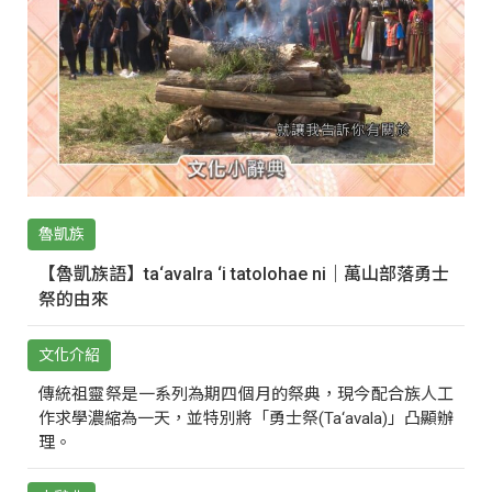
魯凱族
【魯凱族語】ta‘avalra ‘i tatolohae ni｜萬山部落勇士
祭的由來
文化介紹
傳統祖靈祭是一系列為期四個月的祭典，現今配合族人工
作求學濃縮為一天，並特別將「勇士祭(Ta‘avala)」凸顯辦
理。