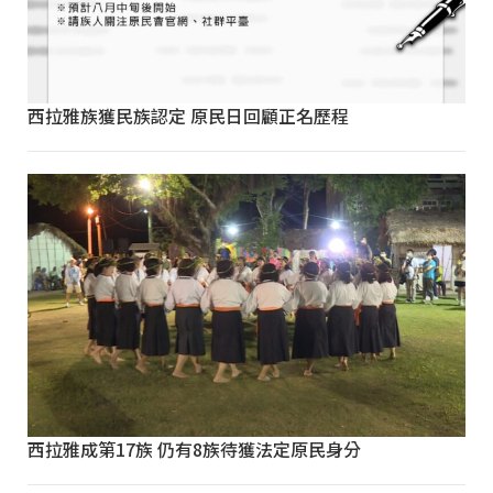
西拉雅族獲民族認定 原民日回顧正名歷程
西拉雅成第17族 仍有8族待獲法定原民身分