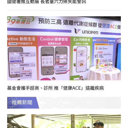
國健署推互動展 長者量六力揪失能警訊
基金會攜手超商、診所 推「健康ACE」遠離疾病
推薦新聞