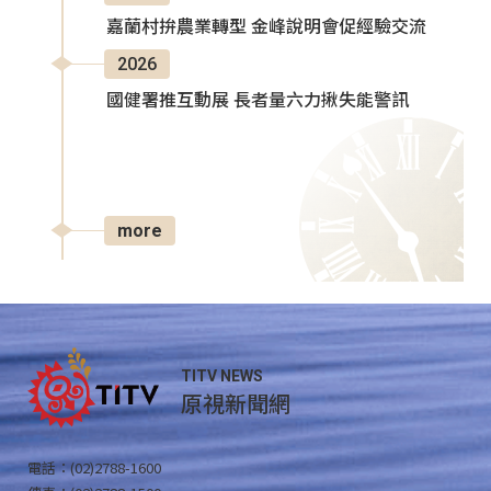
嘉蘭村拚農業轉型 金峰說明會促經驗交流
2026
國健署推互動展 長者量六力揪失能警訊
more
TITV NEWS
原視新聞網
電話：(02)2788-1600