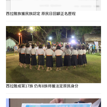
西拉雅族獲民族認定 原民日回顧正名歷程
西拉雅成第17族 仍有8族待獲法定原民身分