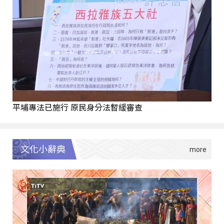
平埔專法已施行 原民身分法暫緩審查
文化小辭典