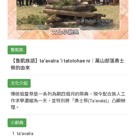
魯凱族
【魯凱族語】ta‘avalra ‘i tatolohae ni｜萬山部落勇士
祭的由來
文化介紹
傳統祖靈祭是一系列為期四個月的祭典，現今配合族人工
作求學濃縮為一天，並特別將「勇士祭(Ta‘avala)」凸顯辦
理。
小辭典
ta‘avalra