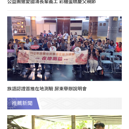
公益團邀愛國浦長輩義工 彩繪蛋糕慶父親節
族語認證首推在地測驗 屏東舉辦說明會
推薦新聞