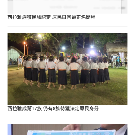
西拉雅族獲民族認定 原民日回顧正名歷程
西拉雅成第17族 仍有8族待獲法定原民身分