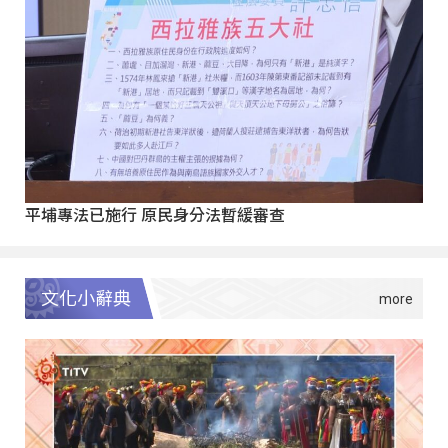
平埔專法已施行 原民身分法暫緩審查
文化小辭典