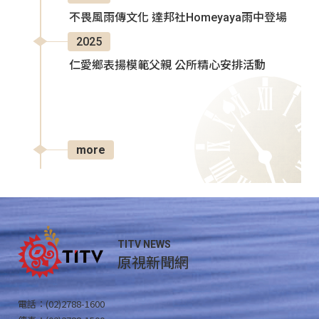
不畏風雨傳文化 達邦社Homeyaya雨中登場
2025
仁愛鄉表揚模範父親 公所精心安排活動
more
TITV NEWS
原視新聞網
電話：(02)2788-1600