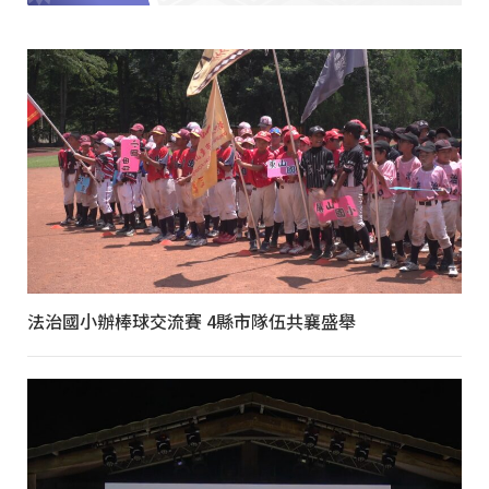
法治國小辦棒球交流賽 4縣市隊伍共襄盛舉