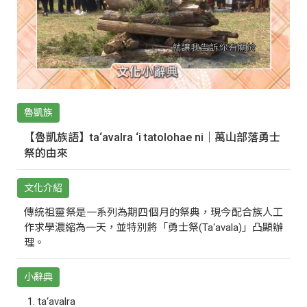
魯凱族
【魯凱族語】ta‘avalra ‘i tatolohae ni｜萬山部落勇士
祭的由來
文化介紹
傳統祖靈祭是一系列為期四個月的祭典，現今配合族人工
作求學濃縮為一天，並特別將「勇士祭(Ta‘avala)」凸顯辦
理。
小辭典
ta‘avalra