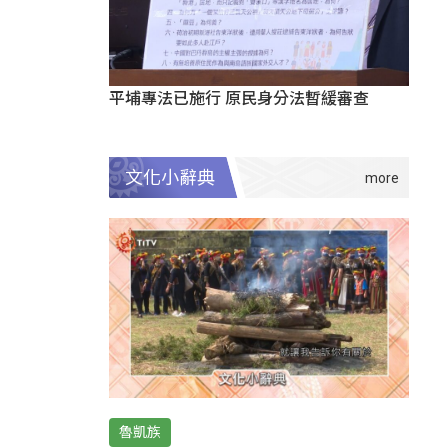
平埔專法已施行 原民身分法暫緩審查
文化小辭典
魯凱族