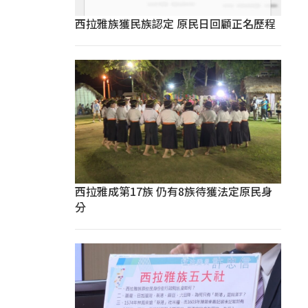
西拉雅族獲民族認定 原民日回顧正名歷程
西拉雅成第17族 仍有8族待獲法定原民身
分