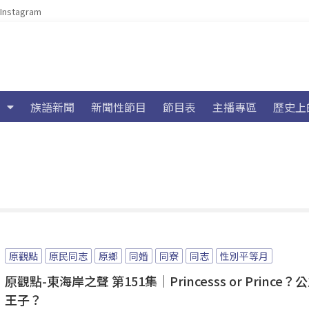
Instagram
族語新聞
新聞性節目
節目表
主播專區
歷史上
原觀點
原民同志
原鄉
同婚
同寮
同志
性別平等月
原觀點-東海岸之聲 第151集｜Princesss or Prince？
王子？