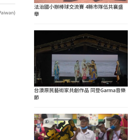
法治國小辦棒球交流賽 4縣市隊伍共襄盛
舉
台澳原民藝術家共創作品 同登Garma音樂
節