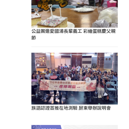
公益團邀愛國浦長輩義工 彩繪蛋糕慶父親
節
族語認證首推在地測驗 屏東舉辦說明會