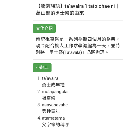
【魯凱族語】ta‘avalra ‘i tatolohae ni｜
萬山部落勇士祭的由來
文化介紹
傳統祖靈祭是一系列為期四個月的祭典，
現今配合族人工作求學濃縮為一天，並特
別將「勇士祭(Ta‘avala)」凸顯辦理。
小辭典
ta‘avalra
勇士成年禮
molapangolai
祖靈祭
asavasavahe
男性青年
atamatama
父字輩的稱呼