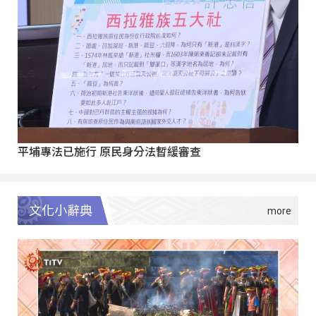
平埔專法已施行 原民身分法暫緩審查
文化小辭典