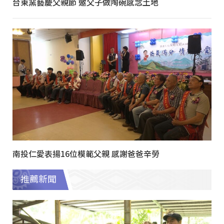
台東窯藝慶父親節 邀父子做陶碗感念土地
南投仁愛表揚16位模範父親 感謝爸爸辛勞
推薦新聞