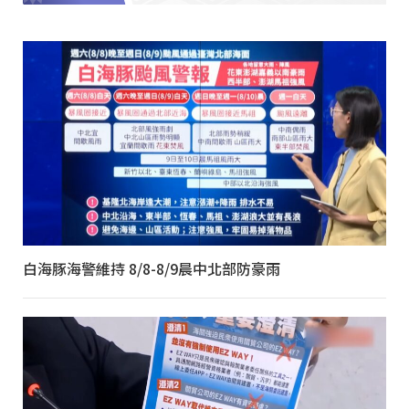
白海豚海警維持 8/8-8/9晨中北部防豪雨