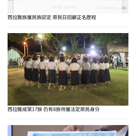
西拉雅族獲民族認定 原民日回顧正名歷程
西拉雅成第17族 仍有8族待獲法定原民身分