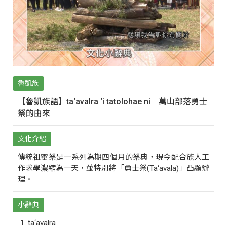
魯凱族
【魯凱族語】ta‘avalra ‘i tatolohae ni｜萬山部落勇士
祭的由來
文化介紹
傳統祖靈祭是一系列為期四個月的祭典，現今配合族人工
作求學濃縮為一天，並特別將「勇士祭(Ta‘avala)」凸顯辦
理。
小辭典
ta‘avalra