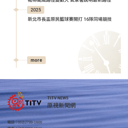
楊柳颱風路徑變數大 氣象署說明最新路徑
2025
新北市長盃原民籃球賽開打 16隊同場競技
more
TITV NEWS
原視新聞網
電話：(02)2788-1600