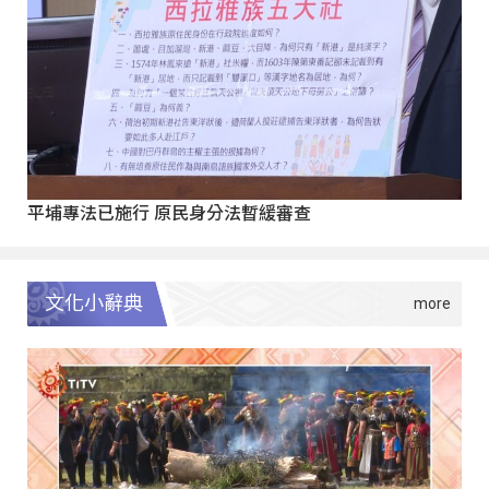
平埔專法已施行 原民身分法暫緩審查
文化小辭典