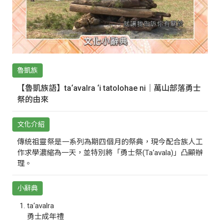
魯凱族
【魯凱族語】ta‘avalra ‘i tatolohae ni｜萬山部落勇士
祭的由來
文化介紹
傳統祖靈祭是一系列為期四個月的祭典，現今配合族人工
作求學濃縮為一天，並特別將「勇士祭(Ta‘avala)」凸顯辦
理。
小辭典
ta‘avalra
勇士成年禮