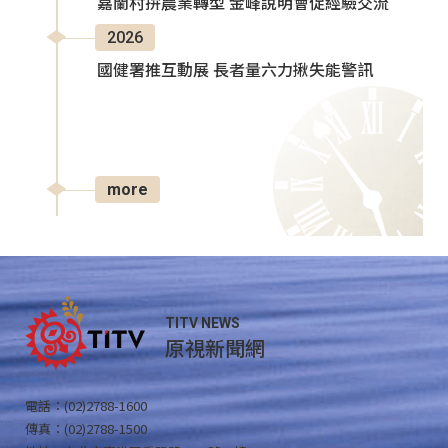
嘉蘭村拚農業轉型 金峰說明會促經驗交流
2026
國健署推互動展 長者量六力揪失能警訊
more
TITV NEWS
原視新聞網
電話：(02)2788-1600
傳真：(02)2788-1500