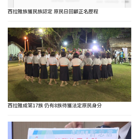
西拉雅族獲民族認定 原民日回顧正名歷程
西拉雅成第17族 仍有8族待獲法定原民身分