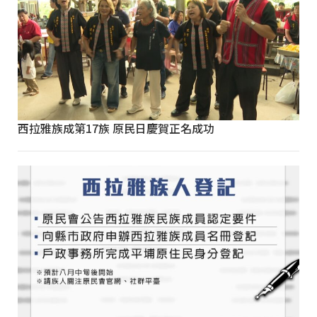
西拉雅族成第17族 原民日慶賀正名成功