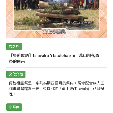
魯凱族
【魯凱族語】ta‘avalra ‘i tatolohae ni｜萬山部落勇士
祭的由來
文化介紹
傳統祖靈祭是一系列為期四個月的祭典，現今配合族人工
作求學濃縮為一天，並特別將「勇士祭(Ta‘avala)」凸顯辦
理。
小辭典