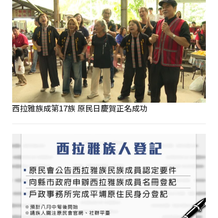
西拉雅族成第17族 原民日慶賀正名成功