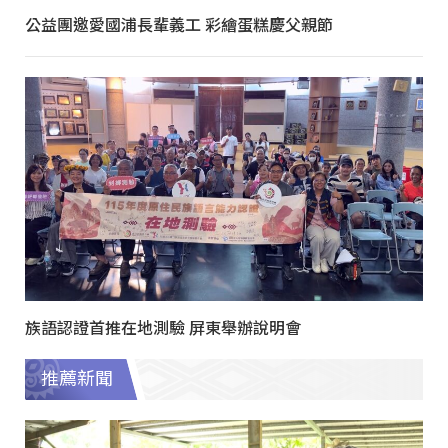
公益團邀愛國浦長輩義工 彩繪蛋糕慶父親節
族語認證首推在地測驗 屏東舉辦說明會
推薦新聞