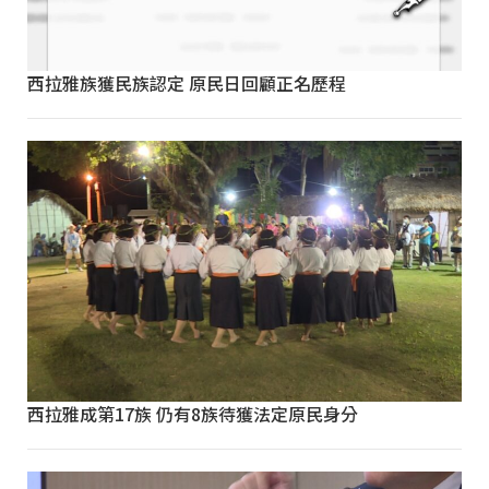
西拉雅族獲民族認定 原民日回顧正名歷程
西拉雅成第17族 仍有8族待獲法定原民身分