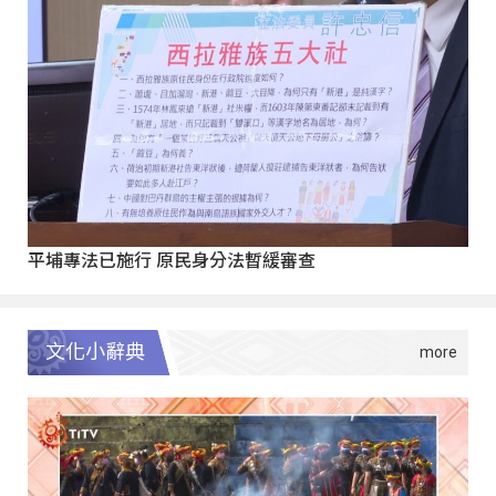
平埔專法已施行 原民身分法暫緩審查
文化小辭典