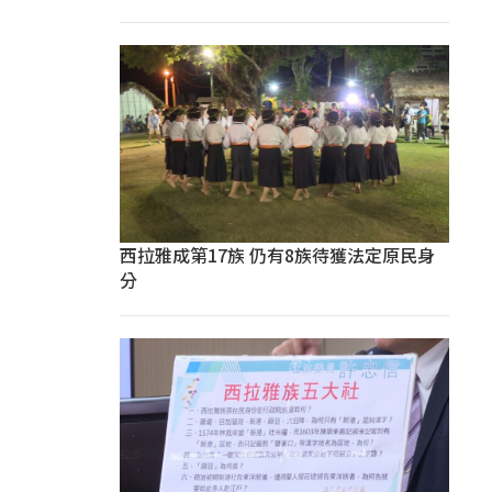
西拉雅成第17族 仍有8族待獲法定原民身
分