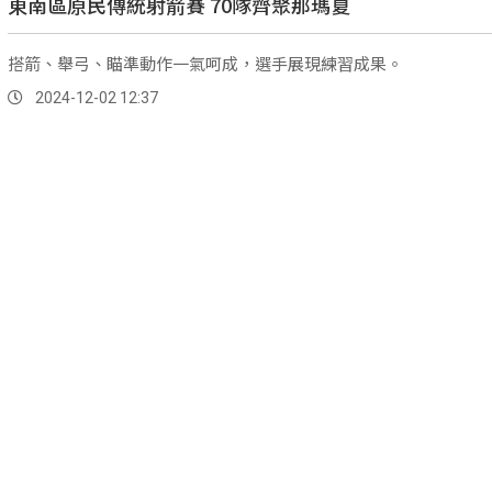
東南區原民傳統射箭賽 70隊齊聚那瑪夏
搭箭、舉弓、瞄準動作一氣呵成，選手展現練習成果。
2024-12-02 12:37