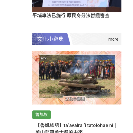
平埔專法已施行 原民身分法暫緩審查
文化小辭典
魯凱族
【魯凱族語】ta‘avalra ‘i tatolohae ni｜
萬山部落勇士祭的由來