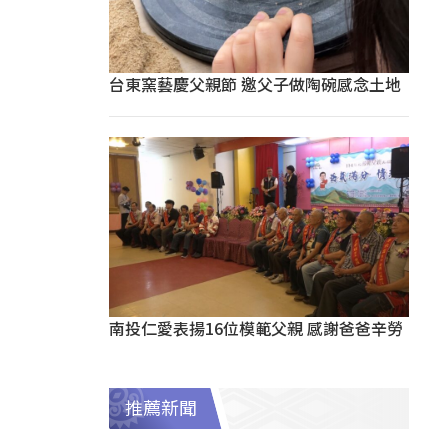
台東窯藝慶父親節 邀父子做陶碗感念土地
南投仁愛表揚16位模範父親 感謝爸爸辛勞
推薦新聞