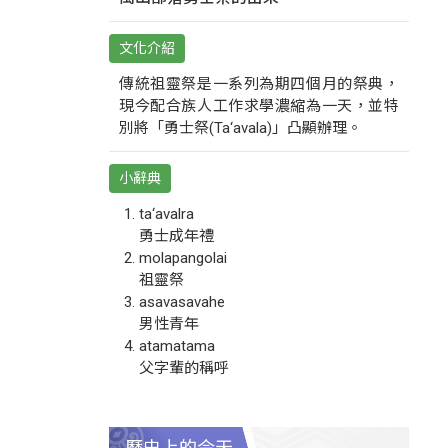
文化介紹
傳統祖靈祭是一系列為期四個月的祭典，
現今配合族人工作求學濃縮為一天，並特
別將「勇士祭(Ta‘avala)」凸顯辦理。
小辭典
ta‘avalra
勇士成年禮
molapangolai
祖靈祭
asavasavahe
男性青年
atamatama
父字輩的稱呼
歷史上的今天