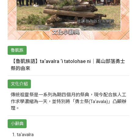
魯凱族
【魯凱族語】ta‘avalra ‘i tatolohae ni｜萬山部落勇士
祭的由來
文化介紹
傳統祖靈祭是一系列為期四個月的祭典，現今配合族人工
作求學濃縮為一天，並特別將「勇士祭(Ta‘avala)」凸顯辦
理。
小辭典
ta‘avalra