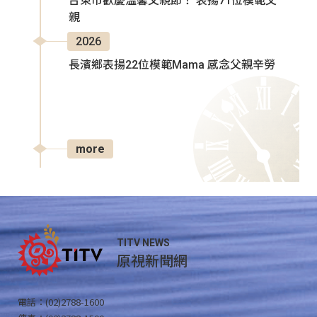
台東市歡慶溫馨父親節！ 表揚71位模範父
親
2026
長濱鄉表揚22位模範Mama 感念父親辛勞
more
TITV NEWS
原視新聞網
電話：(02)2788-1600