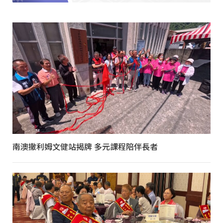
南澳撒利姆文健站揭牌 多元課程陪伴長者