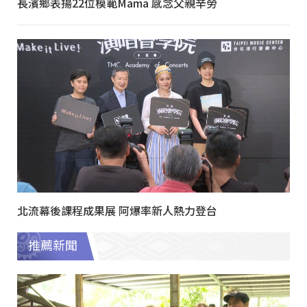
長濱鄉表揚22位模範Mama 感念父親辛勞
北流幕後課程成果展 阿爆率新人熱力登台
推薦新聞