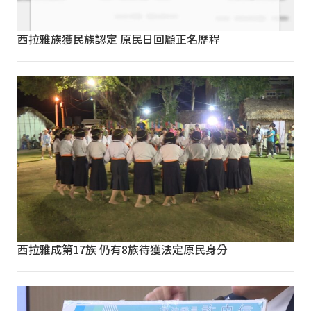
西拉雅族獲民族認定 原民日回顧正名歷程
西拉雅成第17族 仍有8族待獲法定原民身分