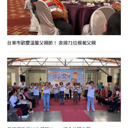
台東市歡慶溫馨父親節！ 表揚71位模範父親