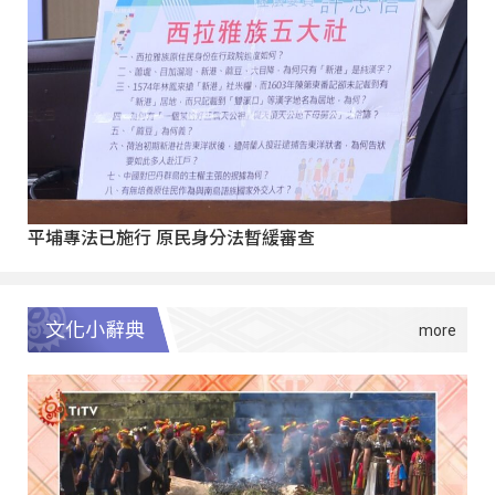
平埔專法已施行 原民身分法暫緩審查
文化小辭典