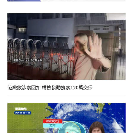
范織欽涉索回扣 橋檢發動搜索120萬交保