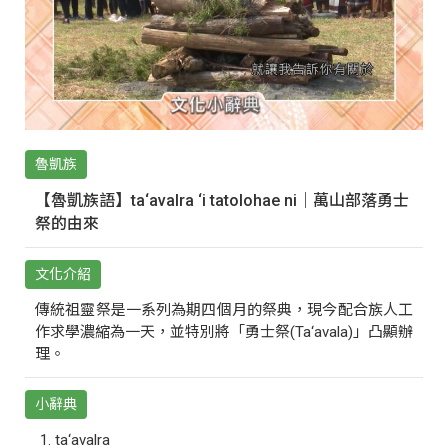
魯凱族
【魯凱族語】ta‘avalra ‘i tatolohae ni｜萬山部落勇士
祭的由來
文化介紹
傳統祖靈祭是一系列為期四個月的祭典，現今配合族人工
作求學濃縮為一天，並特別將「勇士祭(Ta‘avala)」凸顯辦
理。
小辭典
ta‘avalra