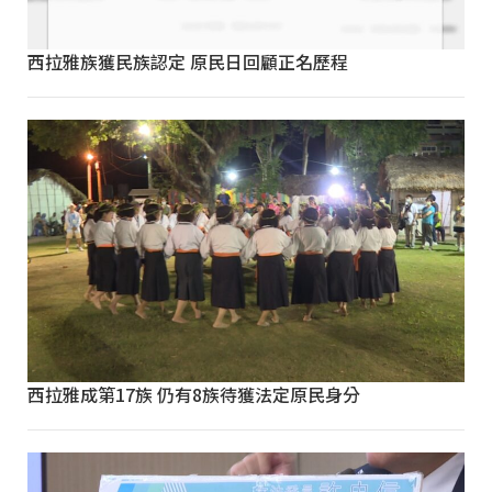
西拉雅族獲民族認定 原民日回顧正名歷程
西拉雅成第17族 仍有8族待獲法定原民身分