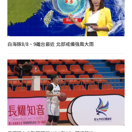
白海豚8/8、9離台最近 北部戒備強風大雨