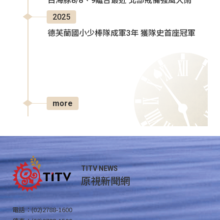
白海豚8/8、9離台最近 北部戒備強風大雨
2025
德芙蘭國小少棒隊成軍3年 獲隊史首座冠軍
more
TITV NEWS
原視新聞網
電話：(02)2788-1600