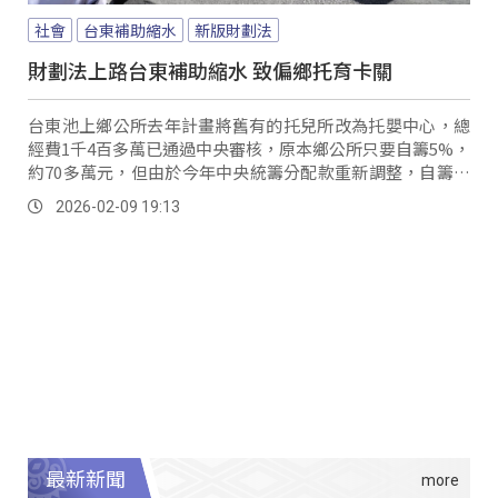
社會
台東補助縮水
新版財劃法
財劃法上路台東補助縮水 致偏鄉托育卡關
台東池上鄉公所去年計畫將舊有的托兒所改為托嬰中心，總
經費1千4百多萬已通過中央審核，原本鄉公所只要自籌5%，
約70多萬元，但由於今年中央統籌分配款重新調整，自籌款
提高到30%約4百多萬元，導致鄉公所經費不足，托育中心改
2026-02-09 19:13
建工程至今也無法進行。
最新新聞