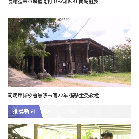
長耀盃未來聯盟開打 UBA和SBL同場競技
司馬庫斯校舍無照卡關22年 衝擊童受教權
推薦新聞