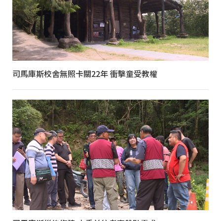
司馬庫斯校舍無照卡關22年 衝擊童受教權