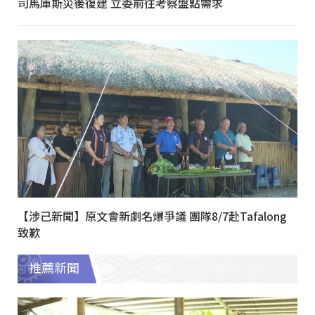
司馬庫斯災後復建 立委前往考察盤點需求
【涉己新聞】原文會新劇名爆爭議 團隊8/7赴Tafalong
致歉
推薦新聞