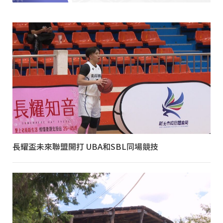
長耀盃未來聯盟開打 UBA和SBL同場競技