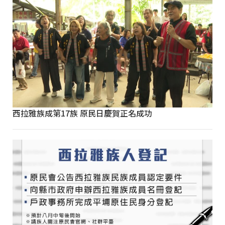
西拉雅族成第17族 原民日慶賀正名成功