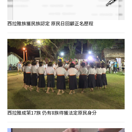
西拉雅族獲民族認定 原民日回顧正名歷程
西拉雅成第17族 仍有8族待獲法定原民身分