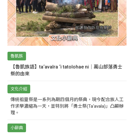
魯凱族
【魯凱族語】ta‘avalra ‘i tatolohae ni｜萬山部落勇士
祭的由來
文化介紹
傳統祖靈祭是一系列為期四個月的祭典，現今配合族人工
作求學濃縮為一天，並特別將「勇士祭(Ta‘avala)」凸顯辦
理。
小辭典