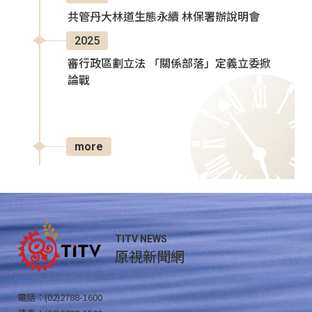
共管丹大林道生態永續 林保署辦說明會
2025
審行政區劃立法 「關係部落」定義立委掀
論戰
more
TITV NEWS
原視新聞網
電話：(02)2788-1600