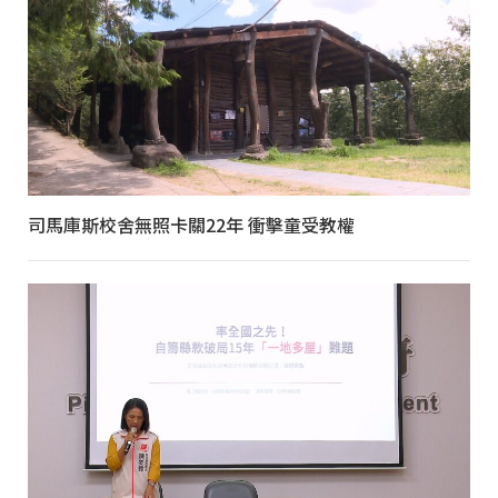
司馬庫斯校舍無照卡關22年 衝擊童受教權