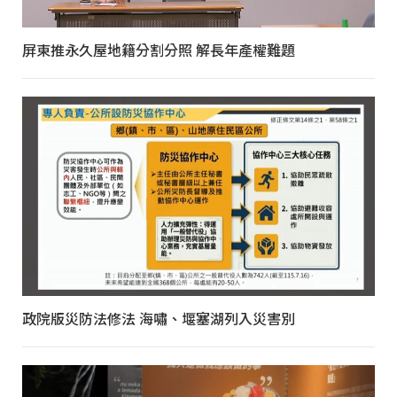
屏東推永久屋地籍分割分照 解長年產權難題
政院版災防法修法 海嘯、堰塞湖列入災害別