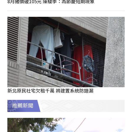
8月豬價破105元 陳駿季：為節慶短期現象
新北原民社宅欠租千萬 將建置系統防錯漏
推薦新聞