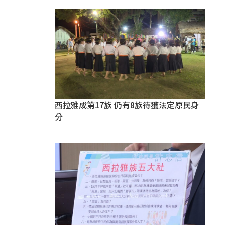
西拉雅成第17族 仍有8族待獲法定原民身
分