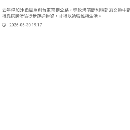
去年樺加沙颱風重創台東南橫公路，導致海端鄉利稻部落交通中
得靠居民涉險徒步運送物資，才得以勉強維持生活。
2026-06-30 19:17