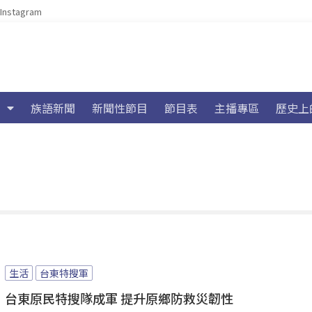
Instagram
族語新聞
新聞性節目
節目表
主播專區
歷史上
生活
台東特搜軍
台東原民特搜隊成軍 提升原鄉防救災韌性