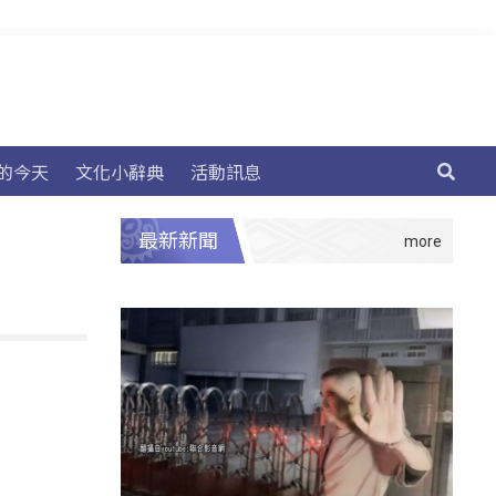
的今天
文化小辭典
活動訊息
最新新聞