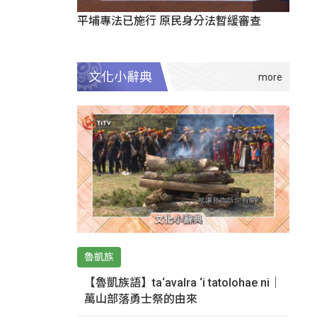
平埔專法已施行 原民身分法暫緩審查
文化小辭典
魯凱族
【魯凱族語】ta‘avalra ‘i tatolohae ni｜
萬山部落勇士祭的由來