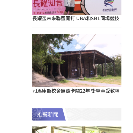
長耀盃未來聯盟開打 UBA和SBL同場競技
司馬庫斯校舍無照卡關22年 衝擊童受教權
推薦新聞