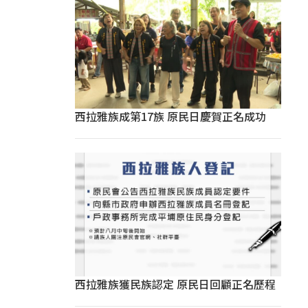
西拉雅族成第17族 原民日慶賀正名成功
西拉雅族獲民族認定 原民日回顧正名歷程