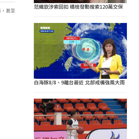
范織欽涉索回扣 橋檢發動搜索120萬交保
斷，甚至
白海豚8/8、9離台最近 北部戒備強風大雨