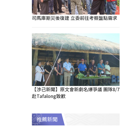
司馬庫斯災後復建 立委前往考察盤點需求
【涉己新聞】原文會新劇名爆爭議 團隊8/7
赴Tafalong致歉
推薦新聞