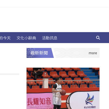
的今天
文化小辭典
活動訊息
最新新聞