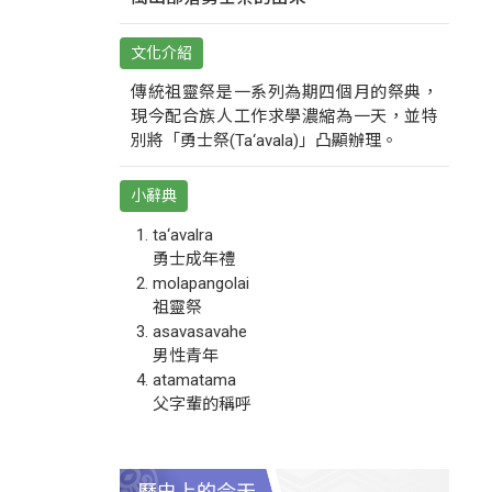
文化介紹
傳統祖靈祭是一系列為期四個月的祭典，
現今配合族人工作求學濃縮為一天，並特
別將「勇士祭(Ta‘avala)」凸顯辦理。
小辭典
ta‘avalra
勇士成年禮
molapangolai
祖靈祭
asavasavahe
男性青年
atamatama
父字輩的稱呼
歷史上的今天