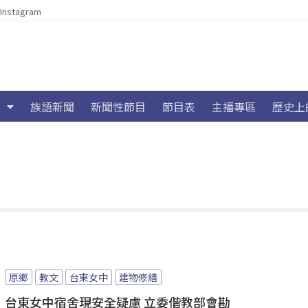
Instagram
族語新聞
新聞性節目
節目表
主播專區
歷史上
原鄉
教文
台東女中
建物修繕
台東女中宿舍現安全疑慮 立委偕教部會勘