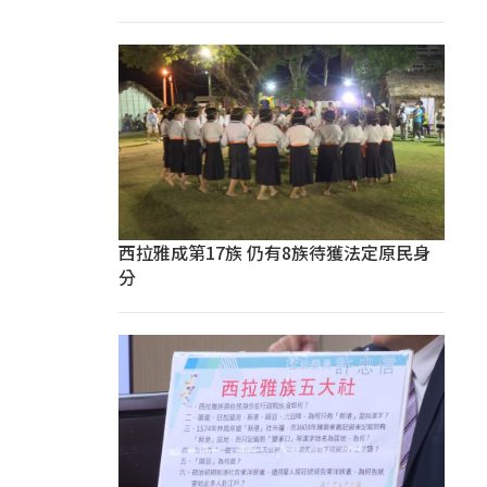
西拉雅成第17族 仍有8族待獲法定原民身
分