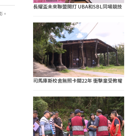
長耀盃未來聯盟開打 UBA和SBL同場競技
影。
司馬庫斯校舍無照卡關22年 衝擊童受教權