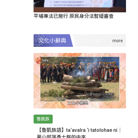
平埔專法已施行 原民身分法暫緩審查
文化小辭典
魯凱族
【魯凱族語】ta‘avalra ‘i tatolohae ni｜
萬山部落勇士祭的由來