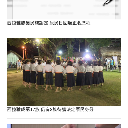
西拉雅族獲民族認定 原民日回顧正名歷程
西拉雅成第17族 仍有8族待獲法定原民身分