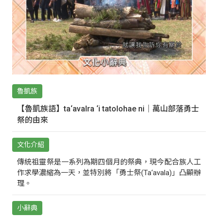
魯凱族
【魯凱族語】ta‘avalra ‘i tatolohae ni｜萬山部落勇士
祭的由來
文化介紹
傳統祖靈祭是一系列為期四個月的祭典，現今配合族人工
作求學濃縮為一天，並特別將「勇士祭(Ta‘avala)」凸顯辦
理。
小辭典