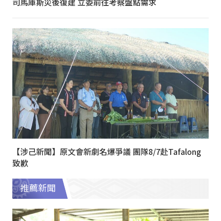
司馬庫斯災後復建 立委前往考察盤點需求
【涉己新聞】原文會新劇名爆爭議 團隊8/7赴Tafalong
致歉
推薦新聞