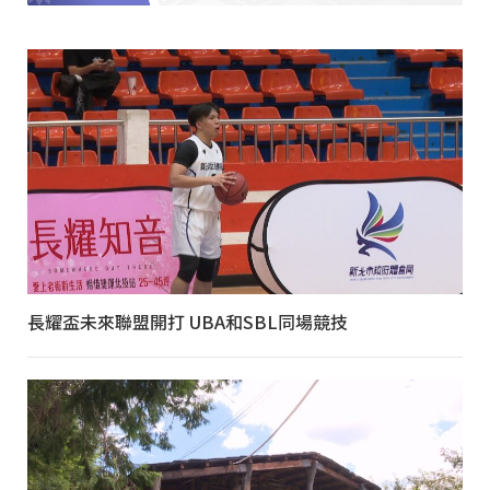
長耀盃未來聯盟開打 UBA和SBL同場競技