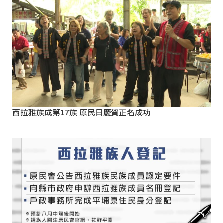
西拉雅族成第17族 原民日慶賀正名成功