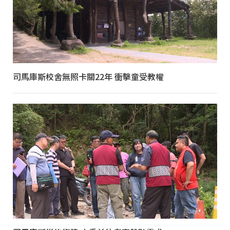
司馬庫斯校舍無照卡關22年 衝擊童受教權