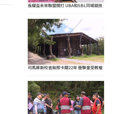
長耀盃未來聯盟開打 UBA和SBL同場競技
司馬庫斯校舍無照卡關22年 衝擊童受教權