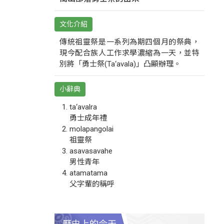
文化介紹
傳統祖靈祭是一系列為期四個月的祭典，
現今配合族人工作求學濃縮為一天，並特
別將「勇士祭(Ta‘avala)」凸顯辦理。
小辭典
ta‘avalra
勇士成年禮
molapangolai
祖靈祭
asavasavahe
男性青年
atamatama
父字輩的稱呼
歷史上的今天