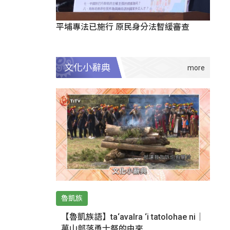
平埔專法已施行 原民身分法暫緩審查
文化小辭典
魯凱族
【魯凱族語】ta‘avalra ‘i tatolohae ni｜
萬山部落勇士祭的由來