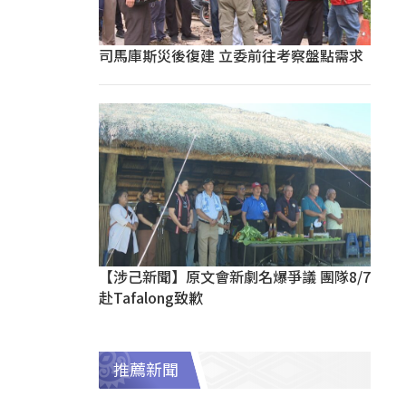
司馬庫斯災後復建 立委前往考察盤點需求
【涉己新聞】原文會新劇名爆爭議 團隊8/7
赴Tafalong致歉
推薦新聞