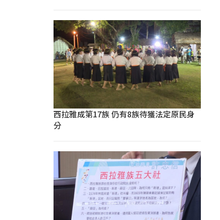
西拉雅成第17族 仍有8族待獲法定原民身
分