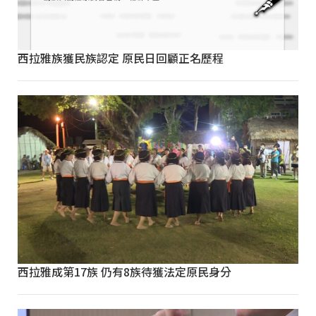
西拉雅族獲民族認定 原民日回顧正名歷程
西拉雅成第17族 仍有8族待獲法定原民身分