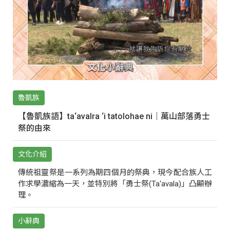
魯凱族
【魯凱族語】ta‘avalra ‘i tatolohae ni｜萬山部落勇士
祭的由來
文化介紹
傳統祖靈祭是一系列為期四個月的祭典，現今配合族人工
作求學濃縮為一天，並特別將「勇士祭(Ta‘avala)」凸顯辦
理。
小辭典