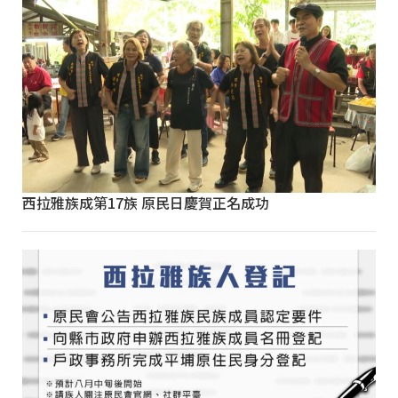
西拉雅族成第17族 原民日慶賀正名成功