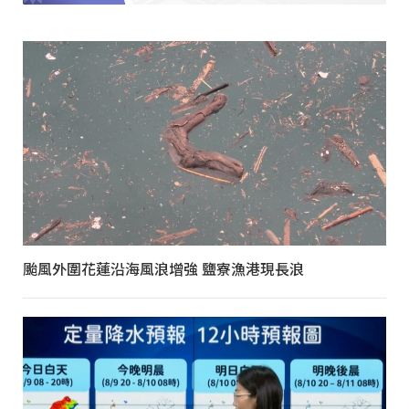
颱風外圍花蓮沿海風浪增強 鹽寮漁港現長浪