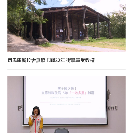
司馬庫斯校舍無照卡關22年 衝擊童受教權