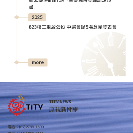
貓公部落Ilisin 頒「重要民俗登錄認定證
書」
2025
823核三重啟公投 中選會辦5場意見發表會
more
TITV NEWS
原視新聞網
電話：(02)2788-1600