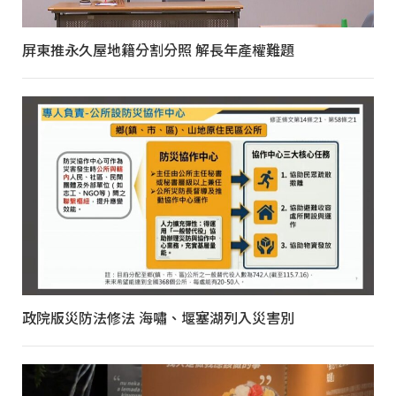
屏東推永久屋地籍分割分照 解長年產權難題
政院版災防法修法 海嘯、堰塞湖列入災害別