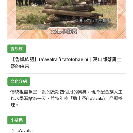
魯凱族
【魯凱族語】ta‘avalra ‘i tatolohae ni｜萬山部落勇士
祭的由來
文化介紹
傳統祖靈祭是一系列為期四個月的祭典，現今配合族人工
作求學濃縮為一天，並特別將「勇士祭(Ta‘avala)」凸顯辦
理。
小辭典
ta‘avalra