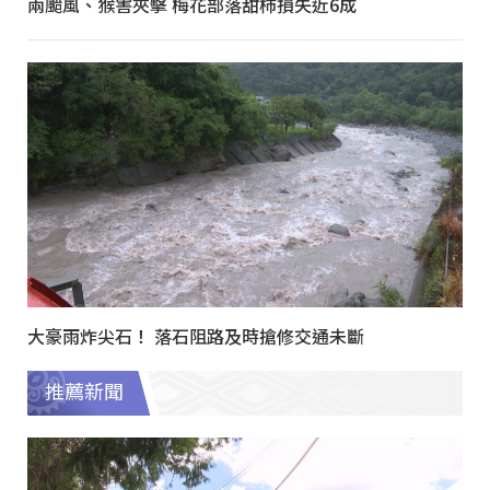
兩颱風、猴害夾擊 梅花部落甜柿損失近6成
大豪雨炸尖石！ 落石阻路及時搶修交通未斷
推薦新聞