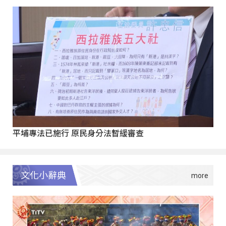
平埔專法已施行 原民身分法暫緩審查
文化小辭典