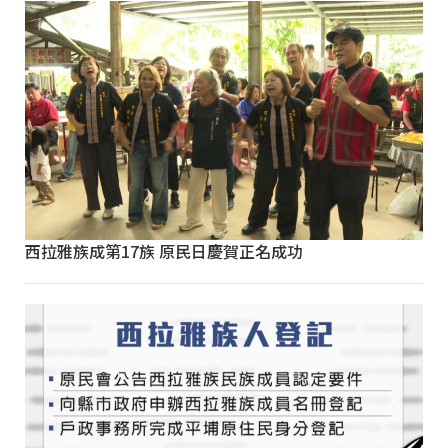
西拉雅族成第17族 原民日慶賀正名成功