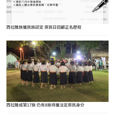
西拉雅族獲民族認定 原民日回顧正名歷程
西拉雅成第17族 仍有8族待獲法定原民身分