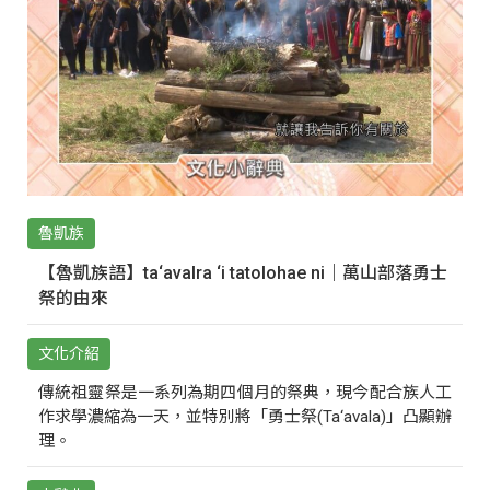
魯凱族
【魯凱族語】ta‘avalra ‘i tatolohae ni｜萬山部落勇士
祭的由來
文化介紹
傳統祖靈祭是一系列為期四個月的祭典，現今配合族人工
作求學濃縮為一天，並特別將「勇士祭(Ta‘avala)」凸顯辦
理。