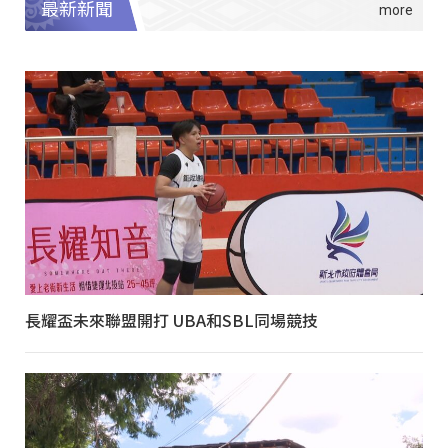
最新新聞
長耀盃未來聯盟開打 UBA和SBL同場競技