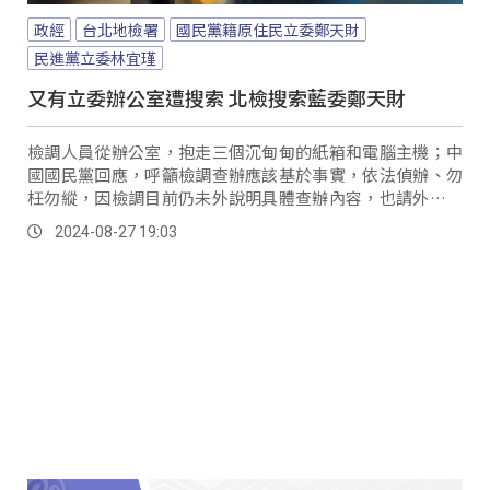
政經
台北地檢署
國民黨籍原住民立委鄭天財
民進黨立委林宜瑾
又有立委辦公室遭搜索 北檢搜索藍委鄭天財
檢調人員從辦公室，抱走三個沉甸甸的紙箱和電腦主機；中
國國民黨回應，呼籲檢調查辦應該基於事實，依法偵辦、勿
枉勿縱，因檢調目前仍未外說明具體查辦內容，也請外界避
免過多揣測。
2024-08-27 19:03