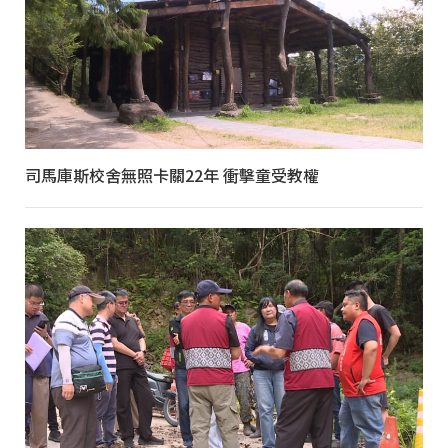
司馬庫斯校舍無照卡關22年 衝擊童受教權