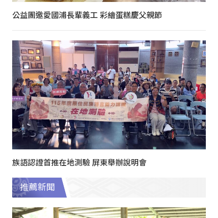
公益團邀愛國浦長輩義工 彩繪蛋糕慶父親節
族語認證首推在地測驗 屏東舉辦說明會
推薦新聞