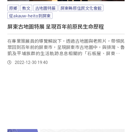
原鄉
教文
古地圖特展
屏東縣原住民文化會館
從akauw-heito到屏東
屏東古地圖特展 呈現百年前原民生命歷程
在專業策展員的導覽解說下，透過古地圖與老照片，帶領民
眾回到百年前的屏東市，呈現屏東市古地圖中，與排灣、魯
凱及平埔族群的生活軌跡息息相關的「石板屋、屏東飛行
場、屏東紹介工藝所、教會、屏東女子學校」的五大場域。
2022-12-30 19:40