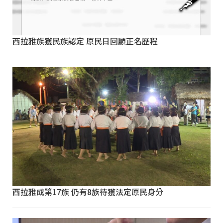
西拉雅族獲民族認定 原民日回顧正名歷程
西拉雅成第17族 仍有8族待獲法定原民身分