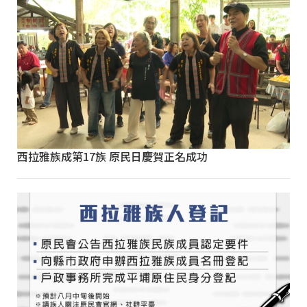
西拉雅族成第17族 原民日慶賀正名成功