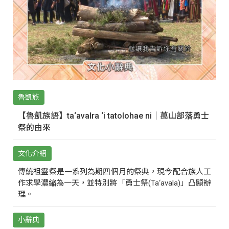
魯凱族
【魯凱族語】ta‘avalra ‘i tatolohae ni｜萬山部落勇士
祭的由來
文化介紹
傳統祖靈祭是一系列為期四個月的祭典，現今配合族人工
作求學濃縮為一天，並特別將「勇士祭(Ta‘avala)」凸顯辦
理。
小辭典