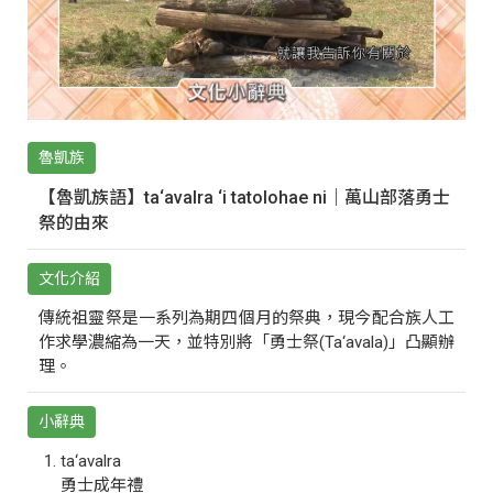
魯凱族
【魯凱族語】ta‘avalra ‘i tatolohae ni｜萬山部落勇士
祭的由來
文化介紹
傳統祖靈祭是一系列為期四個月的祭典，現今配合族人工
作求學濃縮為一天，並特別將「勇士祭(Ta‘avala)」凸顯辦
理。
小辭典
ta‘avalra
勇士成年禮