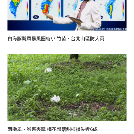
白海豚颱風暴風圈縮小 竹苗、台北山區防大雨
兩颱風、猴害夾擊 梅花部落甜柿損失近6成