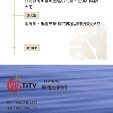
白海豚颱風暴風圈縮小 竹苗、台北山區防
大雨
2026
兩颱風、猴害夾擊 梅花部落甜柿損失近6成
more
TITV NEWS
原視新聞網
電話：(02)2788-1600
傳真：(02)2788-1500