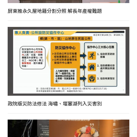
屏東推永久屋地籍分割分照 解長年產權難題
政院版災防法修法 海嘯、堰塞湖列入災害別