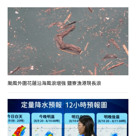
颱風外圍花蓮沿海風浪增強 鹽寮漁港現長浪