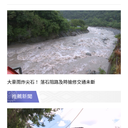
大豪雨炸尖石！ 落石阻路及時搶修交通未斷
推薦新聞