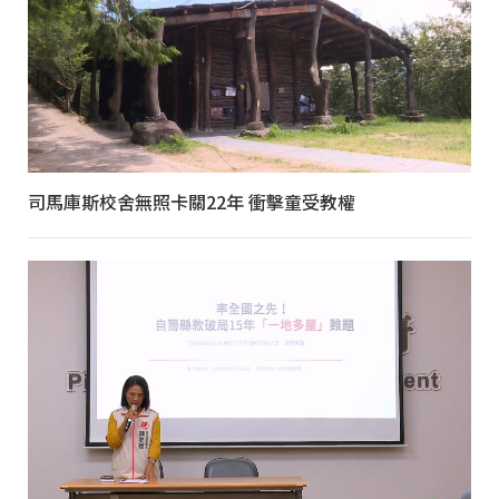
司馬庫斯校舍無照卡關22年 衝擊童受教權