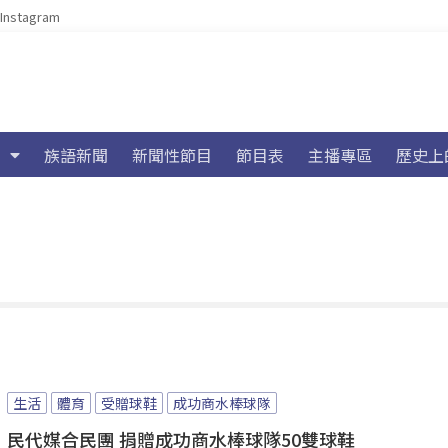
Instagram
族語新聞
新聞性節目
節目表
主播專區
歷史上
生活
體育
受贈球鞋
成功商水棒球隊
民代媒合民團 捐贈成功商水棒球隊50雙球鞋