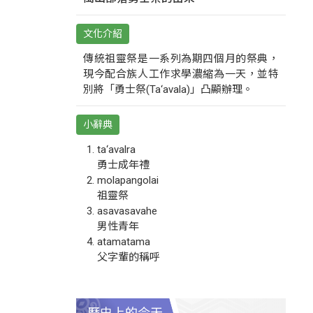
文化介紹
傳統祖靈祭是一系列為期四個月的祭典，
現今配合族人工作求學濃縮為一天，並特
別將「勇士祭(Ta‘avala)」凸顯辦理。
小辭典
ta‘avalra
勇士成年禮
molapangolai
祖靈祭
asavasavahe
男性青年
atamatama
父字輩的稱呼
歷史上的今天