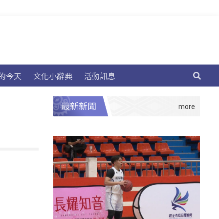
的今天
文化小辭典
活動訊息
最新新聞