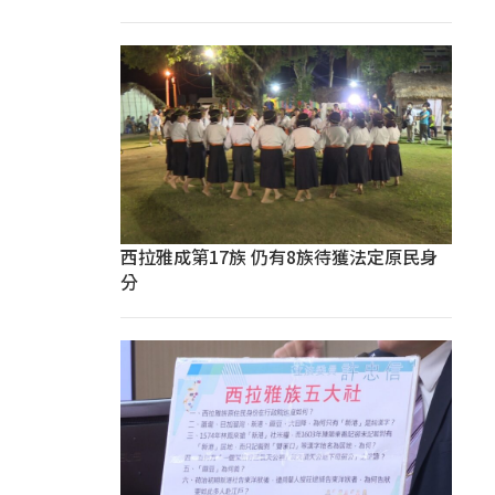
西拉雅成第17族 仍有8族待獲法定原民身
分