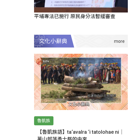
平埔專法已施行 原民身分法暫緩審查
文化小辭典
魯凱族
【魯凱族語】ta‘avalra ‘i tatolohae ni｜
萬山部落勇士祭的由來