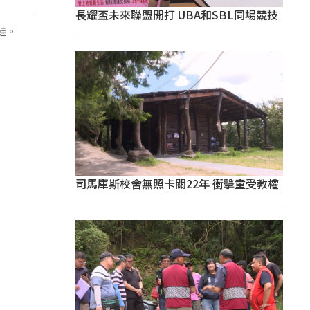
長耀盃未來聯盟開打 UBA和SBL同場競技
鞋。
司馬庫斯校舍無照卡關22年 衝擊童受教權