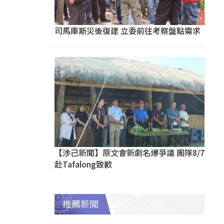
司馬庫斯災後復建 立委前往考察盤點需求
【涉己新聞】原文會新劇名爆爭議 團隊8/7
赴Tafalong致歉
推薦新聞