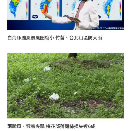
白海豚颱風暴風圈縮小 竹苗、台北山區防大雨
兩颱風、猴害夾擊 梅花部落甜柿損失近6成