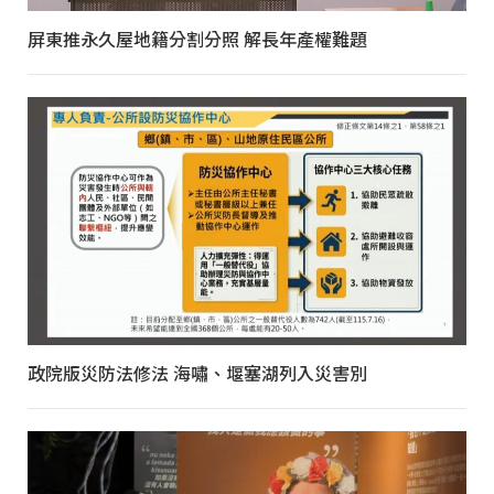
屏東推永久屋地籍分割分照 解長年產權難題
政院版災防法修法 海嘯、堰塞湖列入災害別