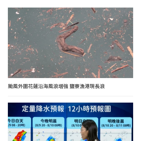
颱風外圍花蓮沿海風浪增強 鹽寮漁港現長浪