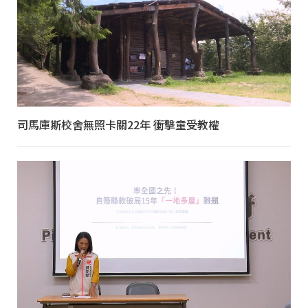
司馬庫斯校舍無照卡關22年 衝擊童受教權