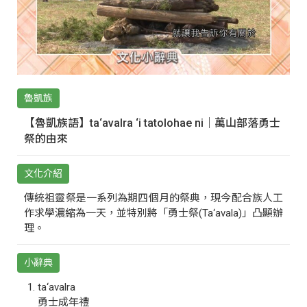
魯凱族
【魯凱族語】ta‘avalra ‘i tatolohae ni｜萬山部落勇士
祭的由來
文化介紹
傳統祖靈祭是一系列為期四個月的祭典，現今配合族人工
作求學濃縮為一天，並特別將「勇士祭(Ta‘avala)」凸顯辦
理。
小辭典
ta‘avalra
勇士成年禮