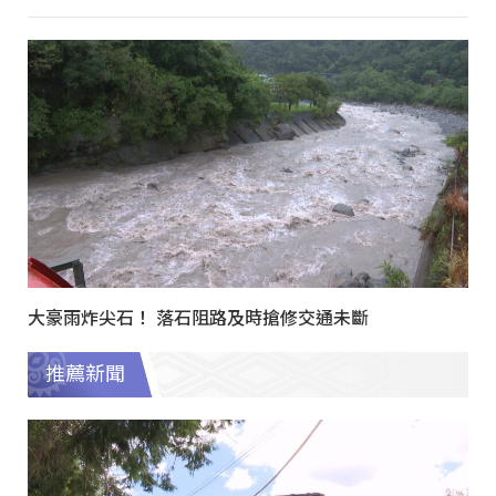
大豪雨炸尖石！ 落石阻路及時搶修交通未斷
推薦新聞