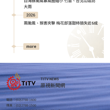
白海豚颱風暴風圈縮小 竹苗、台北山區防
大雨
2026
兩颱風、猴害夾擊 梅花部落甜柿損失近6成
more
TITV NEWS
原視新聞網
電話：(02)2788-1600
傳真：(02)2788-1500