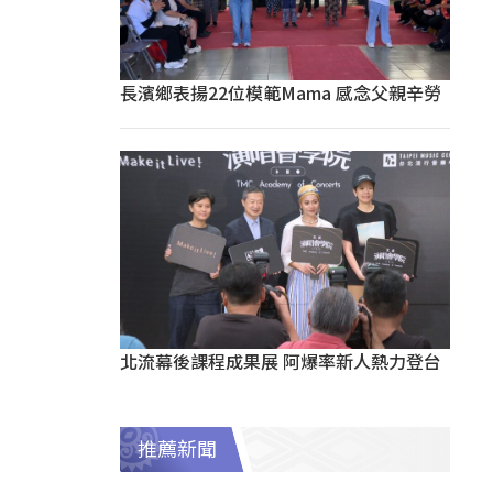
長濱鄉表揚22位模範Mama 感念父親辛勞
北流幕後課程成果展 阿爆率新人熱力登台
推薦新聞