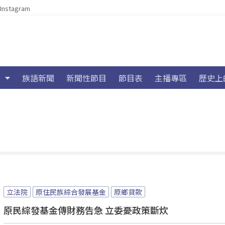
Instagram
族語新聞
新聞性節目
節目表
主播專區
歷史上
立法院
原住民族綜合發展基金
原鄉貸款
原民綜發基金傳財務告急 立委憂政策斷炊