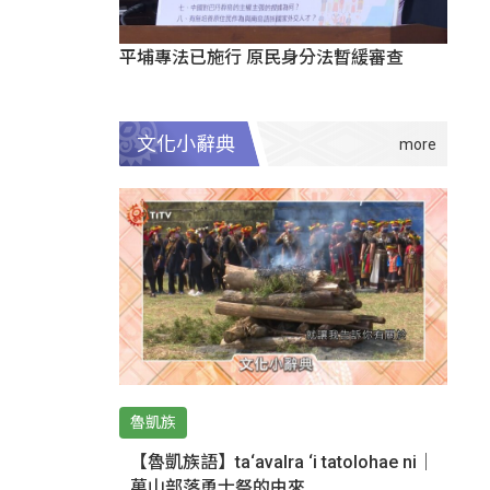
平埔專法已施行 原民身分法暫緩審查
文化小辭典
魯凱族
【魯凱族語】ta‘avalra ‘i tatolohae ni｜
萬山部落勇士祭的由來