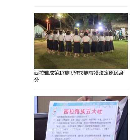
西拉雅成第17族 仍有8族待獲法定原民身
分