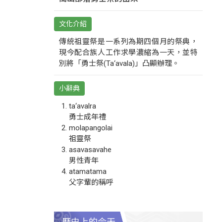
文化介紹
傳統祖靈祭是一系列為期四個月的祭典，
現今配合族人工作求學濃縮為一天，並特
別將「勇士祭(Ta‘avala)」凸顯辦理。
小辭典
ta‘avalra
勇士成年禮
molapangolai
祖靈祭
asavasavahe
男性青年
atamatama
父字輩的稱呼
歷史上的今天