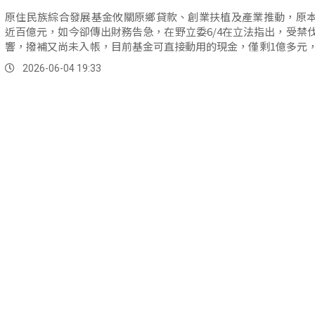
原住民族綜合發展基金攸關原鄉貸款、創業扶植及產業推動，原
近百億元，如今卻傳出財務告急，在野立委6/4在立法指出，受禁
響，撥補又尚未入帳，目前基金可直接動用的現金，僅剩1億多元
策斷炊的強烈擔憂。
2026-06-04 19:33