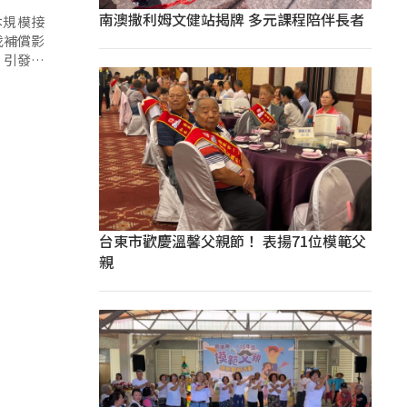
南澳撒利姆文健站揭牌 多元課程陪伴長者
本規模接
伐補償影
，引發政
台東市歡慶溫馨父親節！ 表揚71位模範父
親