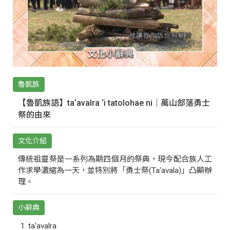
魯凱族
【魯凱族語】ta‘avalra ‘i tatolohae ni｜萬山部落勇士
祭的由來
文化介紹
傳統祖靈祭是一系列為期四個月的祭典，現今配合族人工
作求學濃縮為一天，並特別將「勇士祭(Ta‘avala)」凸顯辦
理。
小辭典
ta‘avalra