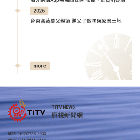
海外網購App為民間營運 收費、個資引疑慮
2026
台東窯藝慶父親節 邀父子做陶碗感念土地
more
TITV NEWS
原視新聞網
電話：(02)2788-1600