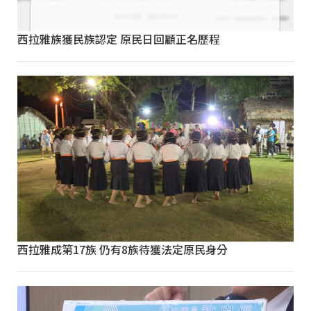
西拉雅族獲民族認定 原民日回顧正名歷程
西拉雅成第17族 仍有8族待獲法定原民身分