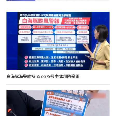
白海豚海警維持 8/8-8/9晨中北部防豪雨