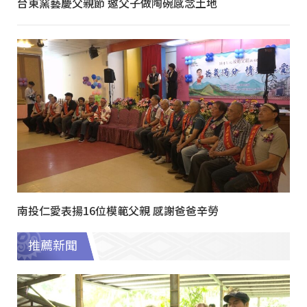
台東窯藝慶父親節 邀父子做陶碗感念土地
南投仁愛表揚16位模範父親 感謝爸爸辛勞
推薦新聞