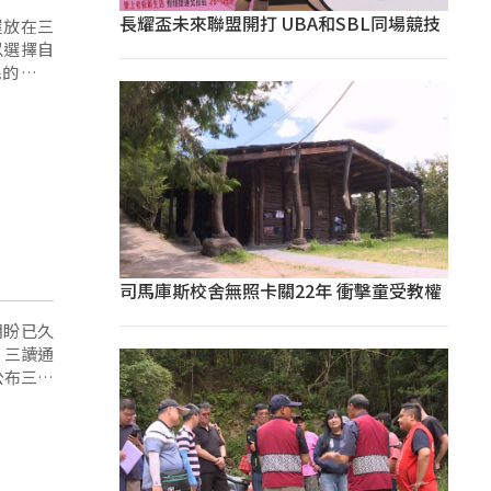
長耀盃未來聯盟開打 UBA和SBL同場競技
以選擇自
民的配偶
司馬庫斯校舍無照卡關22年 衝擊童受教權
、三讀通
公布三天