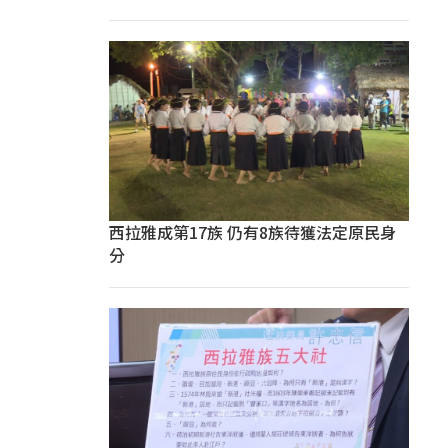
西拉雅成第17族 仍有8族待獲法定原民身
分