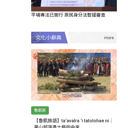
平埔專法已施行 原民身分法暫緩審查
文化小辭典
魯凱族
【魯凱族語】ta‘avalra ‘i tatolohae ni｜
萬山部落勇士祭的由來