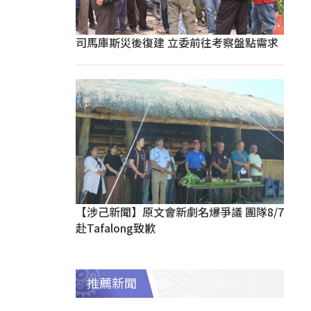
司馬庫斯災後復建 立委前往考察盤點需求
【涉己新聞】原文會新劇名爆爭議 團隊8/7
赴Tafalong致歉
推薦新聞