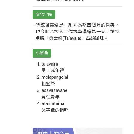
文化介紹
傳統祖靈祭是一系列為期四個月的祭典，
現今配合族人工作求學濃縮為一天，並特
別將「勇士祭(Ta‘avala)」凸顯辦理。
小辭典
ta‘avalra
勇士成年禮
molapangolai
祖靈祭
asavasavahe
男性青年
atamatama
父字輩的稱呼
歷史上的今天