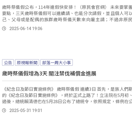
歲時祭儀假公布，114年連假快安排！（原民會官網） 未來要掌握放在三
要點，三天歲時祭儀假可以連續請、也能分次請假，並且個人可
己、父母或是配偶的族群歲時祭儀天數來向雇主請；不過非原
是...。
2025-06-14 19:06
公告
原視報新聞
部落一周大小事
歲時祭儀假增為3天 關注禁伐補償金進展
《紀念日及節日實施條例》 歲時祭儀假 連續3日 首先，是族人們期盼已久
的《紀念日及節日實施條例》，終於正式上路了！立法院在5月初
過後，總統賴清德也在5月28日公布了總統令，依照規定，條例在
後正式生效，也就是說今天已經開始實行了。
2025-05-31 19:01