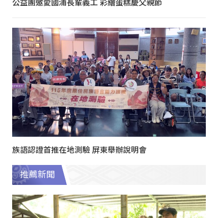
公益團邀愛國浦長輩義工 彩繪蛋糕慶父親節
族語認證首推在地測驗 屏東舉辦說明會
推薦新聞