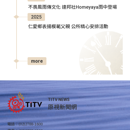
不畏風雨傳文化 達邦社Homeyaya雨中登場
2025
仁愛鄉表揚模範父親 公所精心安排活動
more
TITV NEWS
原視新聞網
電話：(02)2788-1600