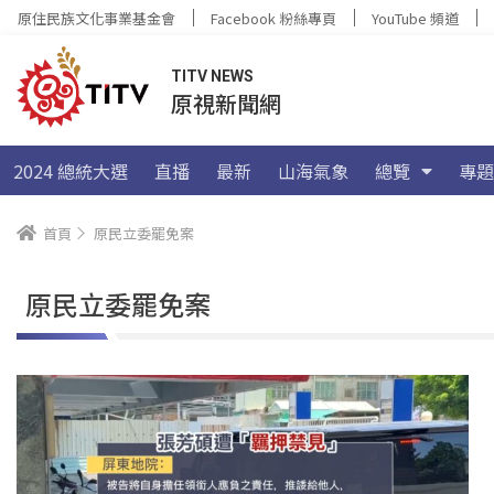
原住民族文化事業基金會
Facebook 粉絲專頁
YouTube 頻道
TITV NEWS
原視新聞網
2024 總統大選
直播
最新
山海氣象
總覽
專題
首頁
原民立委罷免案
原民立委罷免案