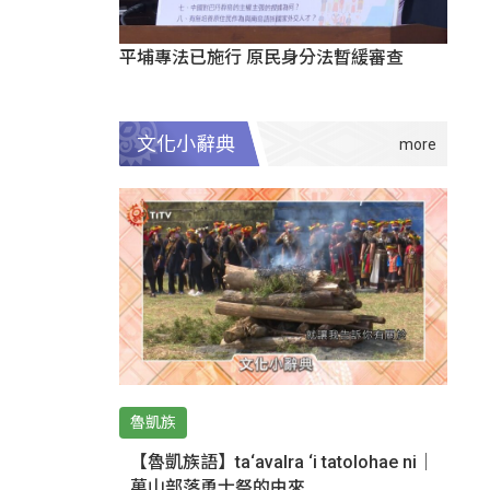
平埔專法已施行 原民身分法暫緩審查
文化小辭典
魯凱族
【魯凱族語】ta‘avalra ‘i tatolohae ni｜
萬山部落勇士祭的由來