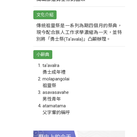
文化介紹
傳統祖靈祭是一系列為期四個月的祭典，
現今配合族人工作求學濃縮為一天，並特
別將「勇士祭(Ta‘avala)」凸顯辦理。
小辭典
ta‘avalra
勇士成年禮
molapangolai
祖靈祭
asavasavahe
男性青年
atamatama
父字輩的稱呼
歷史上的今天