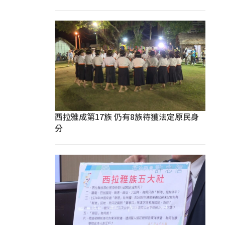
西拉雅成第17族 仍有8族待獲法定原民身
分