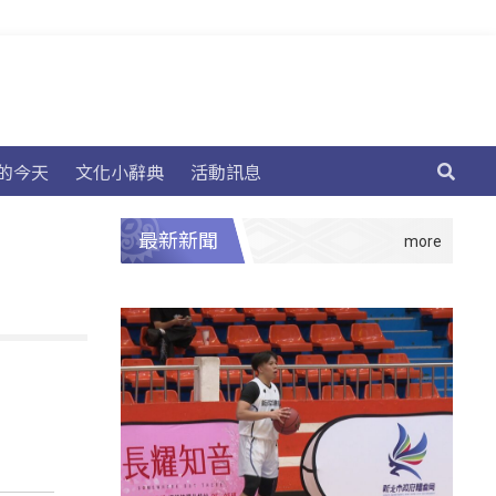
的今天
文化小辭典
活動訊息
最新新聞