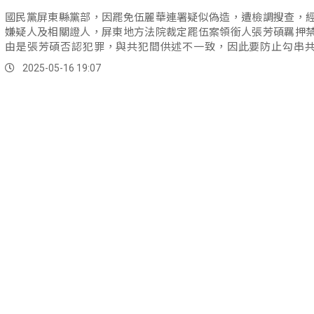
國民黨屏東縣黨部，因罷免伍麗華連署疑似偽造，遭檢調搜查，
嫌疑人及相關證人，屏東地方法院裁定罷伍案領銜人張芳碩羈押
由是張芳碩否認犯罪，與共犯間供述不一致，因此要防止勾串
證。
2025-05-16 19:07