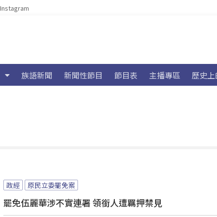
Instagram
族語新聞
新聞性節目
節目表
主播專區
歷史上
政經
原民立委罷免案
罷免伍麗華涉不實連署 領銜人遭羈押禁見