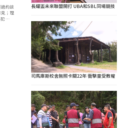
長耀盃未來聯盟開打 UBA和SBL同場競技
經過約談
禁見；理
共犯、滅
司馬庫斯校舍無照卡關22年 衝擊童受教權