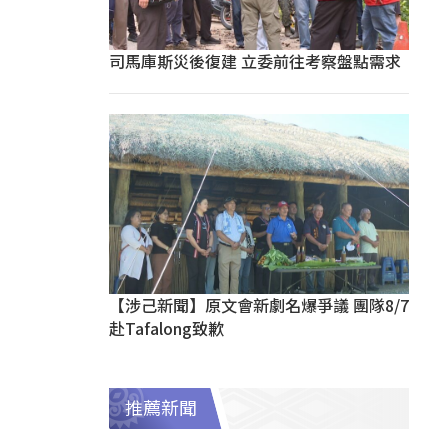
司馬庫斯災後復建 立委前往考察盤點需求
【涉己新聞】原文會新劇名爆爭議 團隊8/7
赴Tafalong致歉
推薦新聞