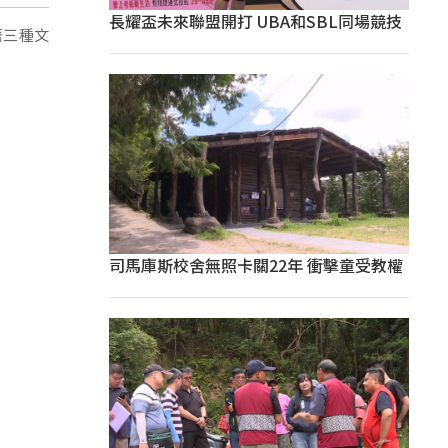
長耀盃未來聯盟開打 UBA和SBL同場競技
著三種文
司馬庫斯校舍無照卡關22年 衝擊童受教權