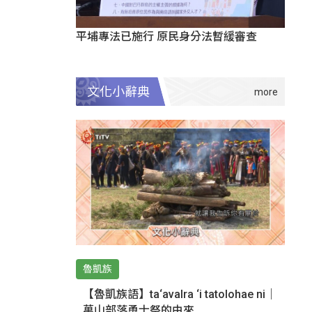
平埔專法已施行 原民身分法暫緩審查
文化小辭典
魯凱族
【魯凱族語】ta‘avalra ‘i tatolohae ni｜
萬山部落勇士祭的由來