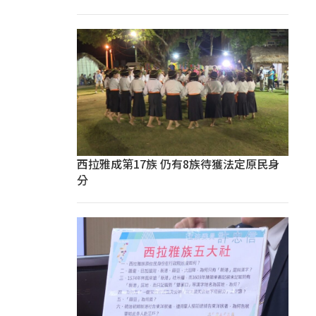
西拉雅成第17族 仍有8族待獲法定原民身
分