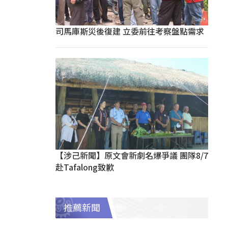
司馬庫斯災後復建 立委前往考察盤點需求
【涉己新聞】原文會新劇名爆爭議 團隊8/7
赴Tafalong致歉
推薦新聞