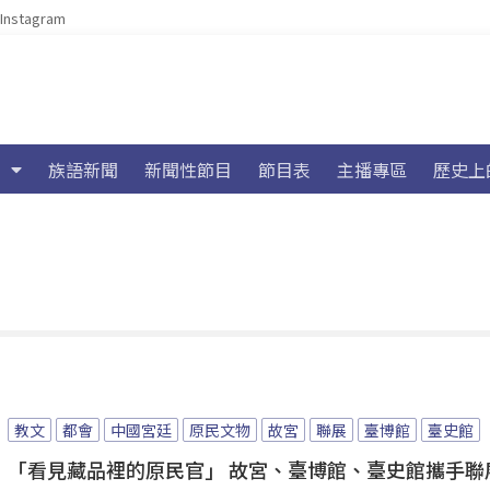
Instagram
族語新聞
新聞性節目
節目表
主播專區
歷史上
教文
都會
中國宮廷
原民文物
故宮
聯展
臺博館
臺史館
「看見藏品裡的原民官」 故宮、臺博館、臺史館攜手聯