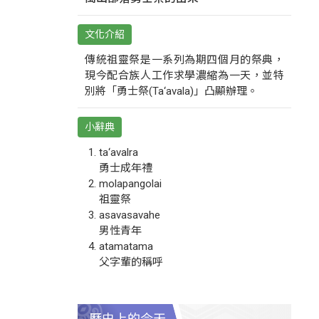
文化介紹
傳統祖靈祭是一系列為期四個月的祭典，
現今配合族人工作求學濃縮為一天，並特
別將「勇士祭(Ta‘avala)」凸顯辦理。
小辭典
ta‘avalra
勇士成年禮
molapangolai
祖靈祭
asavasavahe
男性青年
atamatama
父字輩的稱呼
歷史上的今天