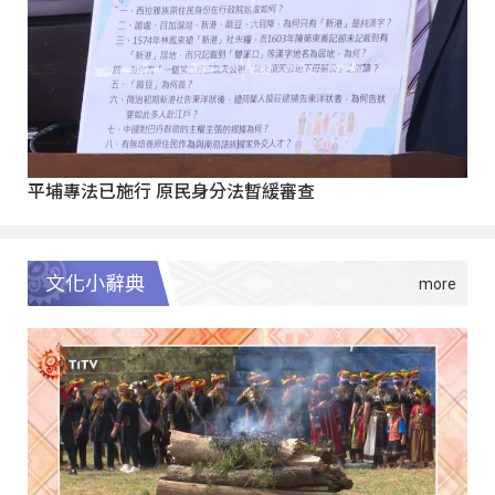
平埔專法已施行 原民身分法暫緩審查
文化小辭典