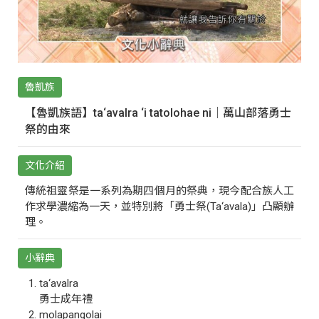
魯凱族
【魯凱族語】ta‘avalra ‘i tatolohae ni｜萬山部落勇士
祭的由來
文化介紹
傳統祖靈祭是一系列為期四個月的祭典，現今配合族人工
作求學濃縮為一天，並特別將「勇士祭(Ta‘avala)」凸顯辦
理。
小辭典
ta‘avalra
勇士成年禮
molapangolai