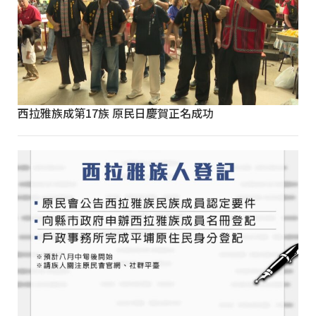
西拉雅族成第17族 原民日慶賀正名成功