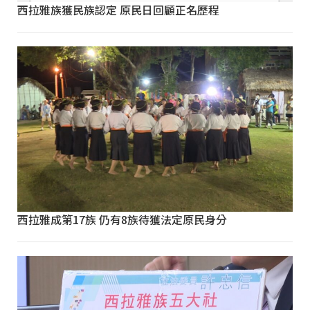
西拉雅族獲民族認定 原民日回顧正名歷程
西拉雅成第17族 仍有8族待獲法定原民身分