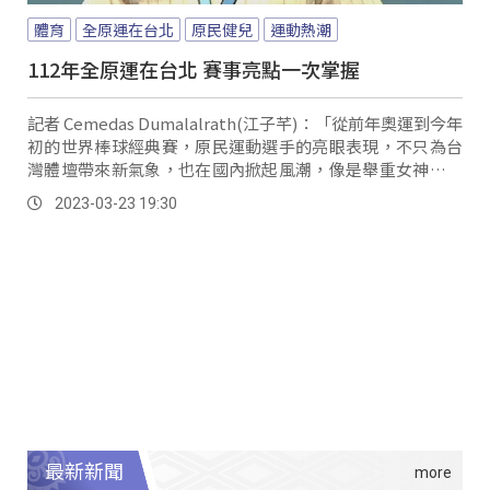
體育
全原運在台北
原民健兒
運動熱潮
112年全原運在台北 賽事亮點一次掌握
記者 Cemedas Dumalalrath(江子芊)：「從前年奧運到今年
初的世界棒球經典賽，原民運動選手的亮眼表現，不只為台
灣體壇帶來新氣象，也在國內掀起風潮，像是舉重女神郭婞
純的『跌倒燦笑照』，還有『國防部長』張育成的敬禮姿
2023-03-23 19:30
勢。
最新新聞