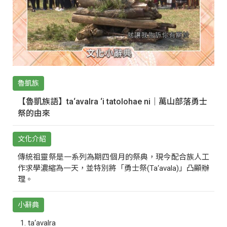
魯凱族
【魯凱族語】ta‘avalra ‘i tatolohae ni｜萬山部落勇士
祭的由來
文化介紹
傳統祖靈祭是一系列為期四個月的祭典，現今配合族人工
作求學濃縮為一天，並特別將「勇士祭(Ta‘avala)」凸顯辦
理。
小辭典
ta‘avalra