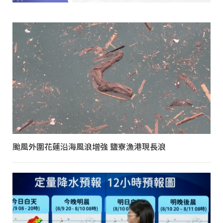
颱風外圍花蓮沿海風浪增強 鹽寮漁港現長浪