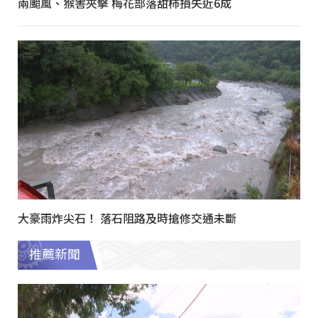
兩颱風、猴害夾擊 梅花部落甜柿損失近6成
大豪雨炸尖石！ 落石阻路及時搶修交通未斷
推薦新聞