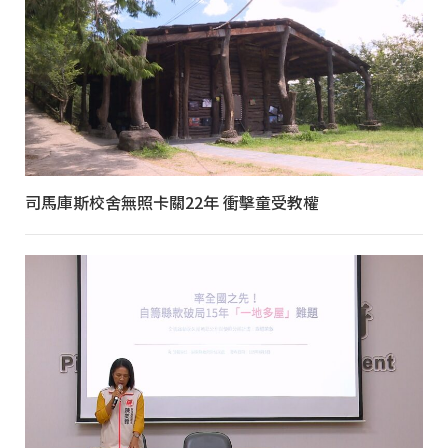
司馬庫斯校舍無照卡關22年 衝擊童受教權