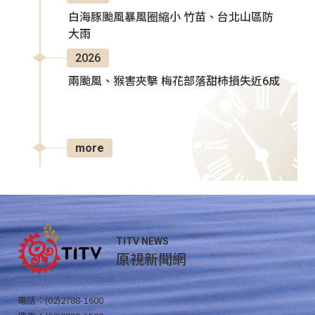
白海豚颱風暴風圈縮小 竹苗、台北山區防
大雨
2026
兩颱風、猴害夾擊 梅花部落甜柿損失近6成
more
TITV NEWS
原視新聞網
電話：(02)2788-1600