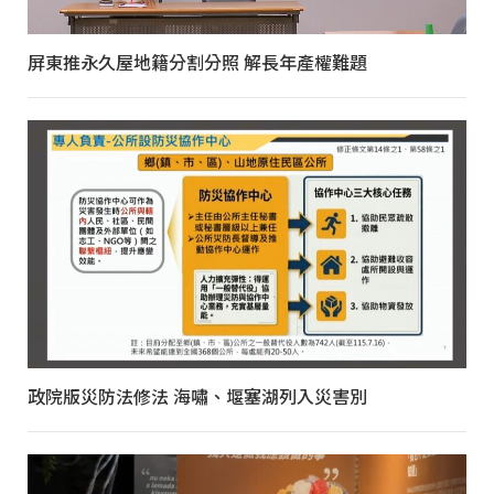
屏東推永久屋地籍分割分照 解長年產權難題
政院版災防法修法 海嘯、堰塞湖列入災害別