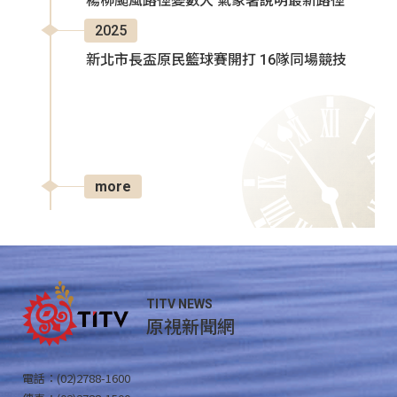
楊柳颱風路徑變數大 氣象署說明最新路徑
2025
新北市長盃原民籃球賽開打 16隊同場競技
more
TITV NEWS
原視新聞網
電話：(02)2788-1600