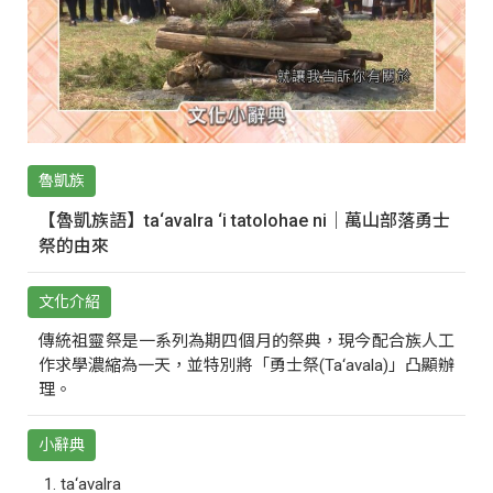
魯凱族
【魯凱族語】ta‘avalra ‘i tatolohae ni｜萬山部落勇士
祭的由來
文化介紹
傳統祖靈祭是一系列為期四個月的祭典，現今配合族人工
作求學濃縮為一天，並特別將「勇士祭(Ta‘avala)」凸顯辦
理。
小辭典
ta‘avalra