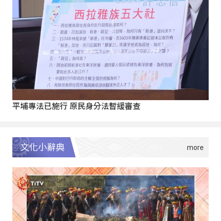
平埔專法已施行 原民身分法暫緩審查
文化小辭典