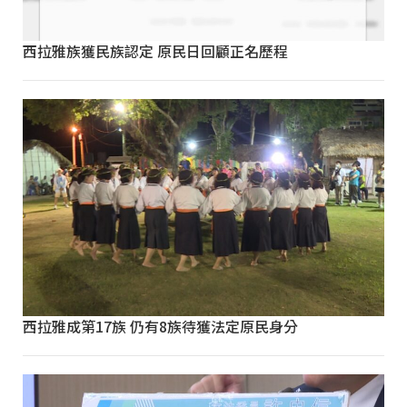
西拉雅族獲民族認定 原民日回顧正名歷程
西拉雅成第17族 仍有8族待獲法定原民身分