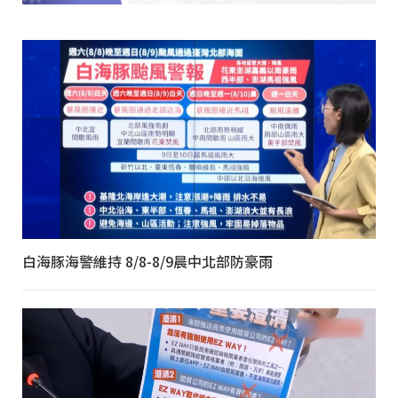
白海豚海警維持 8/8-8/9晨中北部防豪雨