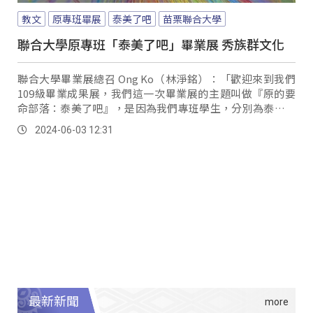
教文
原專班畢展
泰美了吧
苗栗聯合大學
聯合大學原專班「泰美了吧」畢業展 秀族群文化
聯合大學畢業展總召 Ong Ko（林淨銘）：「歡迎來到我們
109級畢業成果展，我們這一次畢業展的主題叫做『原的要
命部落：泰美了吧』，是因為我們專班學生，分別為泰雅族
跟阿美族這兩大族群，所以以泰美了吧作為我們展間名稱，
2024-06-03 12:31
是希望各個觀展者在看我們的展覽的時候，可以驚嘆一句泰
美了吧！」 這裡是苗栗聯合大學原專班畢業成果展《原的要
命部落，泰美了》，一進來映入眼簾的作品，是泰雅族的
「祖靈之眼」。
最新新聞