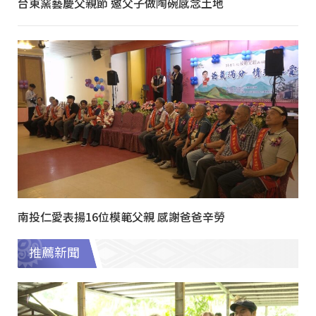
台東窯藝慶父親節 邀父子做陶碗感念土地
南投仁愛表揚16位模範父親 感謝爸爸辛勞
推薦新聞