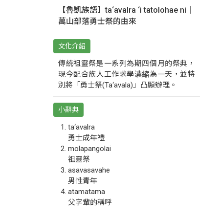
【魯凱族語】ta‘avalra ‘i tatolohae ni｜
萬山部落勇士祭的由來
文化介紹
傳統祖靈祭是一系列為期四個月的祭典，
現今配合族人工作求學濃縮為一天，並特
別將「勇士祭(Ta‘avala)」凸顯辦理。
小辭典
ta‘avalra
勇士成年禮
molapangolai
祖靈祭
asavasavahe
男性青年
atamatama
父字輩的稱呼