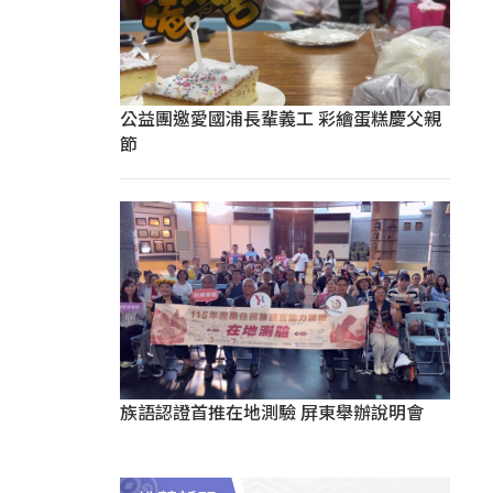
公益團邀愛國浦長輩義工 彩繪蛋糕慶父親
節
族語認證首推在地測驗 屏東舉辦說明會