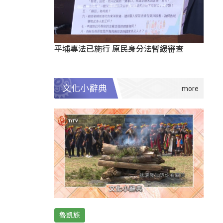
平埔專法已施行 原民身分法暫緩審查
文化小辭典
魯凱族