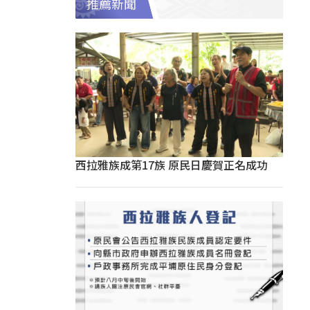
推薦新聞
西拉雅族成第17族 原民日慶賀正名成功