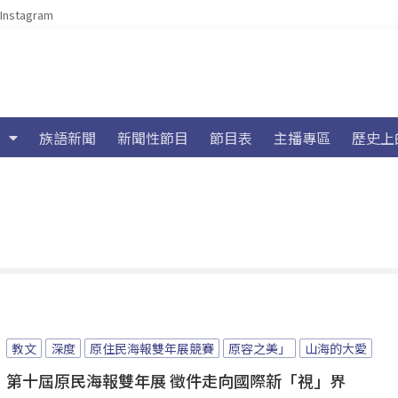
Instagram
族語新聞
新聞性節目
節目表
主播專區
歷史上
教文
深度
原住民海報雙年展競賽
原容之美」
山海的大愛
第十屆原民海報雙年展 徵件走向國際新「視」界