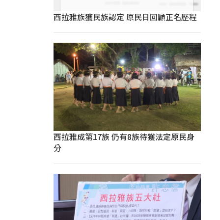
西拉雅族獲民族認定 原民日回顧正名歷程
西拉雅成第17族 仍有8族待獲法定原民身
分