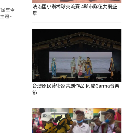
法治國小辦棒球交流賽 4縣市隊伍共襄盛
舉辦至今
舉
為主題。
台澳原民藝術家共創作品 同登Garma音樂
節