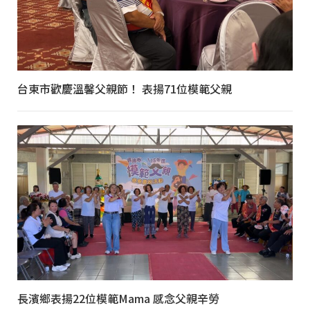
台東市歡慶溫馨父親節！ 表揚71位模範父親
長濱鄉表揚22位模範Mama 感念父親辛勞