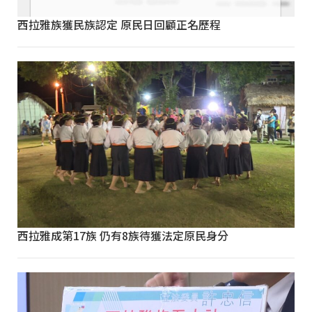
西拉雅族獲民族認定 原民日回顧正名歷程
西拉雅成第17族 仍有8族待獲法定原民身分