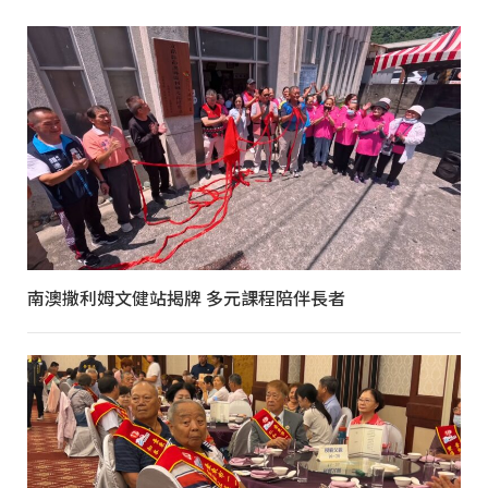
南澳撒利姆文健站揭牌 多元課程陪伴長者