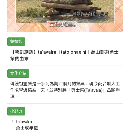
魯凱族
【魯凱族語】ta‘avalra ‘i tatolohae ni｜萬山部落勇士
祭的由來
文化介紹
傳統祖靈祭是一系列為期四個月的祭典，現今配合族人工
作求學濃縮為一天，並特別將「勇士祭(Ta‘avala)」凸顯辦
理。
小辭典
ta‘avalra
勇士成年禮