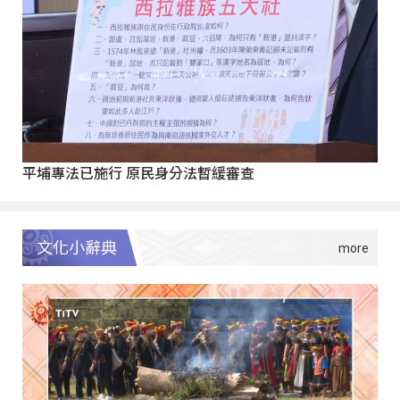
平埔專法已施行 原民身分法暫緩審查
文化小辭典