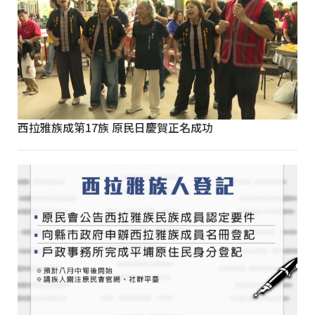
西拉雅族成第17族 原民日慶賀正名成功