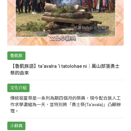
魯凱族
【魯凱族語】ta‘avalra ‘i tatolohae ni｜萬山部落勇士
祭的由來
文化介紹
傳統祖靈祭是一系列為期四個月的祭典，現今配合族人工
作求學濃縮為一天，並特別將「勇士祭(Ta‘avala)」凸顯辦
理。
小辭典