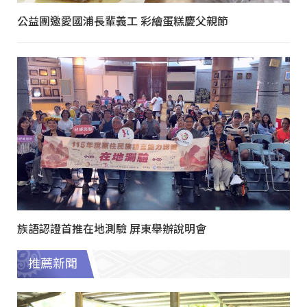
公益團邀愛國浦長輩義工 彩繪蛋糕慶父親節
族語認證首推在地測驗 屏東舉辦說明會
推薦新聞