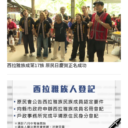
西拉雅族成第17族 原民日慶賀正名成功