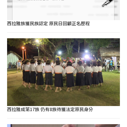
西拉雅族獲民族認定 原民日回顧正名歷程
西拉雅成第17族 仍有8族待獲法定原民身分