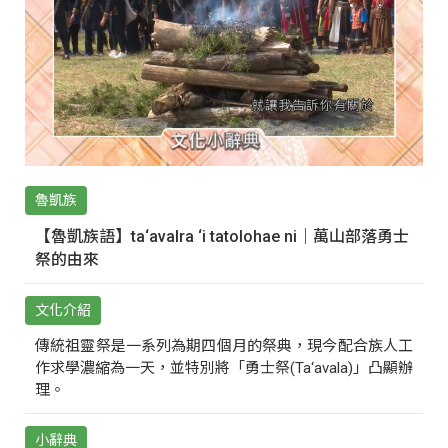
魯凱族
【魯凱族語】ta‘avalra ‘i tatolohae ni｜萬山部落勇士
祭的由來
文化介紹
傳統祖靈祭是一系列為期四個月的祭典，現今配合族人工
作求學濃縮為一天，並特別將「勇士祭(Ta‘avala)」凸顯辦
理。
小辭典