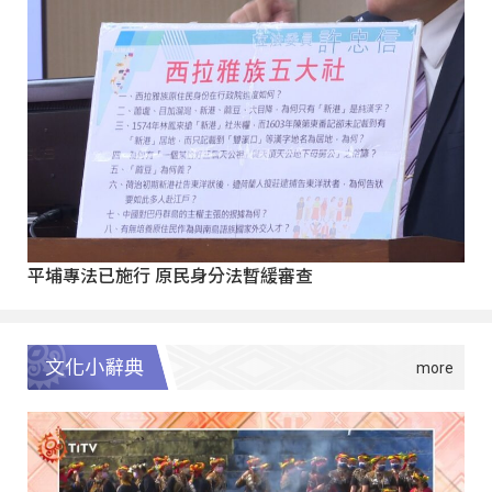
平埔專法已施行 原民身分法暫緩審查
文化小辭典