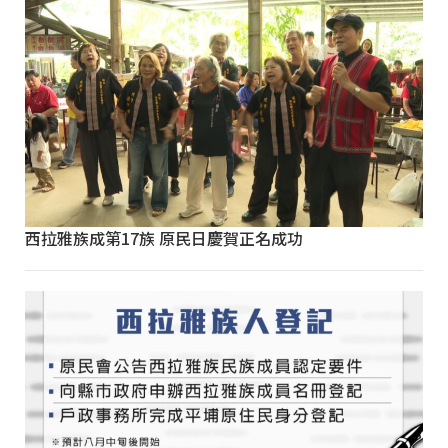
西拉雅族成第17族 原民日慶賀正名成功