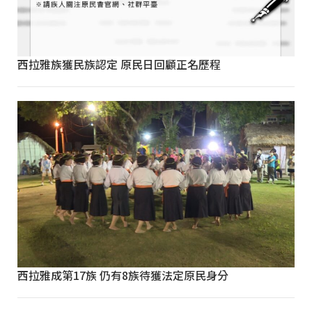
西拉雅族獲民族認定 原民日回顧正名歷程
西拉雅成第17族 仍有8族待獲法定原民身分