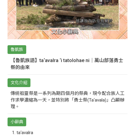
魯凱族
【魯凱族語】ta‘avalra ‘i tatolohae ni｜萬山部落勇士
祭的由來
文化介紹
傳統祖靈祭是一系列為期四個月的祭典，現今配合族人工
作求學濃縮為一天，並特別將「勇士祭(Ta‘avala)」凸顯辦
理。
小辭典
ta‘avalra