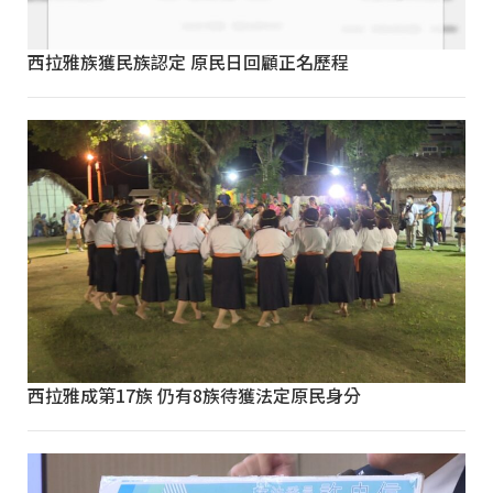
西拉雅族獲民族認定 原民日回顧正名歷程
西拉雅成第17族 仍有8族待獲法定原民身分