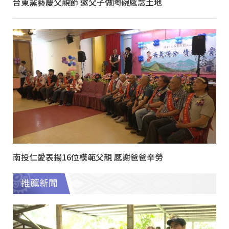
台東窯藝慶父親節 邀父子做陶碗感念土地
南投仁愛表揚16位模範父親 感謝爸爸辛勞
推薦新聞