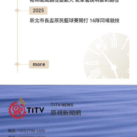
楊柳颱風路徑變數大 氣象署說明最新路徑
2025
新北市長盃原民籃球賽開打 16隊同場競技
more
TITV NEWS
原視新聞網
電話：(02)2788-1600