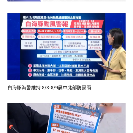
白海豚海警維持 8/8-8/9晨中北部防豪雨