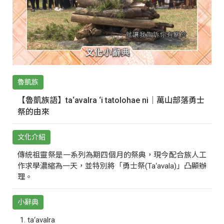
魯凱族
【魯凱族語】ta‘avalra ‘i tatolohae ni｜萬山部落勇士
祭的由來
文化介紹
傳統祖靈祭是一系列為期四個月的祭典，現今配合族人工
作求學濃縮為一天，並特別將「勇士祭(Ta‘avala)」凸顯辦
理。
小辭典
ta‘avalra