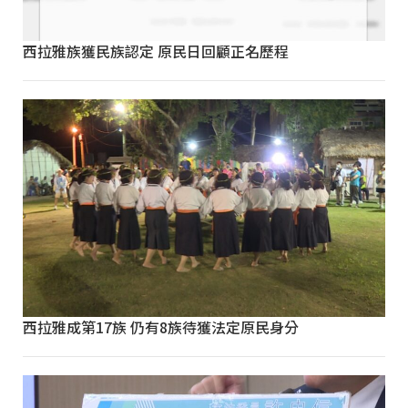
西拉雅族獲民族認定 原民日回顧正名歷程
西拉雅成第17族 仍有8族待獲法定原民身分