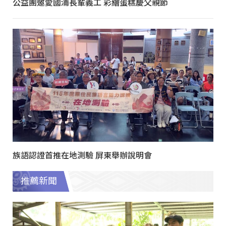
公益團邀愛國浦長輩義工 彩繪蛋糕慶父親節
族語認證首推在地測驗 屏東舉辦說明會
推薦新聞