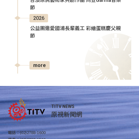
台澳原民藝術家共創作品 同登Garma音樂
節
2026
公益團邀愛國浦長輩義工 彩繪蛋糕慶父親
節
more
TITV NEWS
原視新聞網
電話：(02)2788-1600