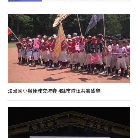
法治國小辦棒球交流賽 4縣市隊伍共襄盛舉