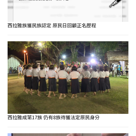
西拉雅族獲民族認定 原民日回顧正名歷程
西拉雅成第17族 仍有8族待獲法定原民身分