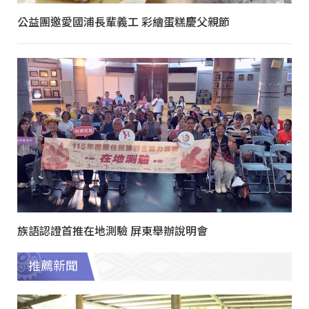
公益團邀愛國浦長輩義工 彩繪蛋糕慶父親節
族語認證首推在地測驗 屏東舉辦說明會
推薦新聞