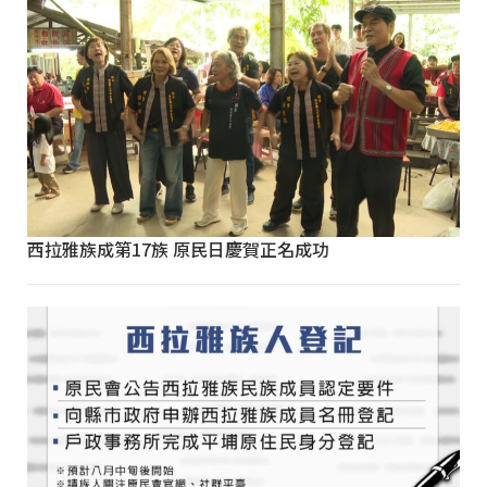
西拉雅族成第17族 原民日慶賀正名成功