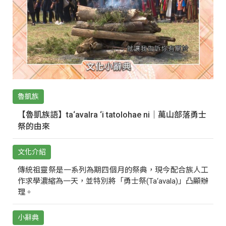
魯凱族
【魯凱族語】ta‘avalra ‘i tatolohae ni｜萬山部落勇士
祭的由來
文化介紹
傳統祖靈祭是一系列為期四個月的祭典，現今配合族人工
作求學濃縮為一天，並特別將「勇士祭(Ta‘avala)」凸顯辦
理。
小辭典