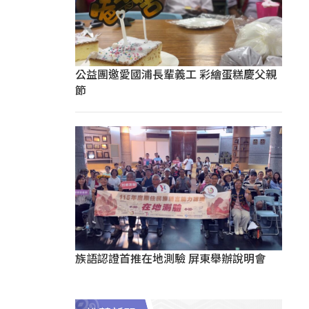
公益團邀愛國浦長輩義工 彩繪蛋糕慶父親
節
族語認證首推在地測驗 屏東舉辦說明會