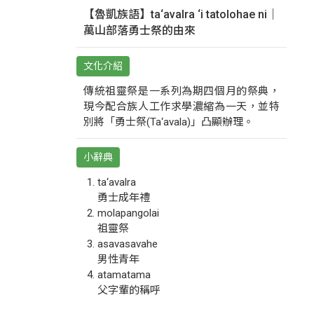
【魯凱族語】ta‘avalra ‘i tatolohae ni｜
萬山部落勇士祭的由來
文化介紹
傳統祖靈祭是一系列為期四個月的祭典，
現今配合族人工作求學濃縮為一天，並特
別將「勇士祭(Ta‘avala)」凸顯辦理。
小辭典
ta‘avalra
勇士成年禮
molapangolai
祖靈祭
asavasavahe
男性青年
atamatama
父字輩的稱呼