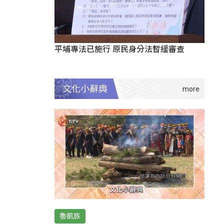
平埔專法已施行 原民身分法暫緩審查
文化小辭典
魯凱族