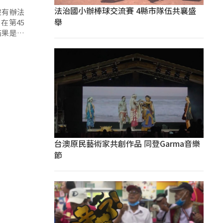
法治國小辦棒球交流賽 4縣市隊伍共襄盛
沒有辦法
舉
在第45
結果是什
台澳原民藝術家共創作品 同登Garma音樂
節