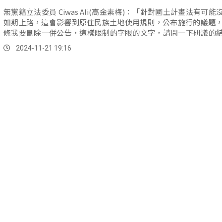
無黨籍立法委員 Ciwas Ali(高金素梅)：「針對國土計畫法有可能
如期上路，這會影響到原住民族土地使用規則，公布施行的議題，
條我要刪除一併公告，這樣限制的字眼的文字，請問一下研議的
麼？」 原民會副主委...。
2024-11-21 19:16