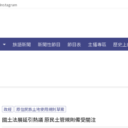
Instagram
族語新聞
新聞性節目
節目表
主播專區
歷史上
政經
原住民族土地使用規則草案
國土法展延引熱議 原民土管規則備受關注