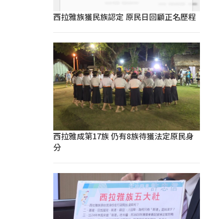
西拉雅族獲民族認定 原民日回顧正名歷程
西拉雅成第17族 仍有8族待獲法定原民身
分