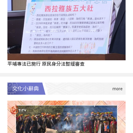
平埔專法已施行 原民身分法暫緩審查
文化小辭典