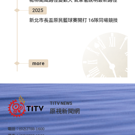
楊柳颱風路徑變數大 氣象署說明最新路徑
2025
新北市長盃原民籃球賽開打 16隊同場競技
more
TITV NEWS
原視新聞網
電話：(02)2788-1600