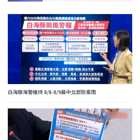
白海豚海警維持 8/8-8/9晨中北部防豪雨