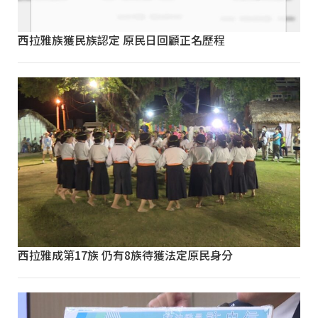
西拉雅族獲民族認定 原民日回顧正名歷程
西拉雅成第17族 仍有8族待獲法定原民身分