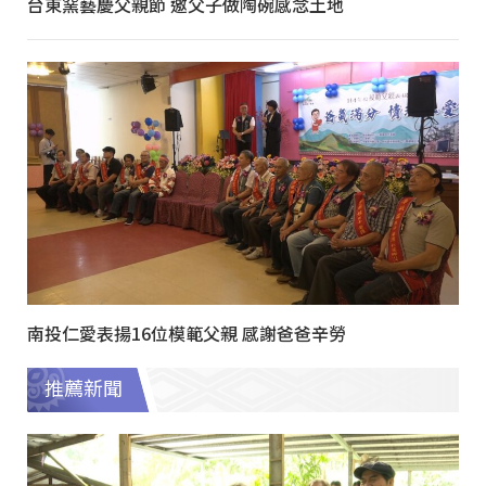
台東窯藝慶父親節 邀父子做陶碗感念土地
南投仁愛表揚16位模範父親 感謝爸爸辛勞
推薦新聞