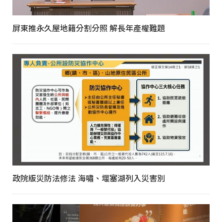
屏東推永久屋地籍分割分照 解長年產權難題
政院版災防法修法 海嘯、堰塞湖列入災害別