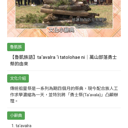
魯凱族
【魯凱族語】ta‘avalra ‘i tatolohae ni｜萬山部落勇士
祭的由來
文化介紹
傳統祖靈祭是一系列為期四個月的祭典，現今配合族人工
作求學濃縮為一天，並特別將「勇士祭(Ta‘avala)」凸顯辦
理。
小辭典
ta‘avalra