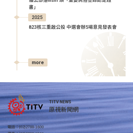
貓公部落Ilisin 頒「重要民俗登錄認定證
書」
2025
823核三重啟公投 中選會辦5場意見發表會
more
TITV NEWS
原視新聞網
電話：(02)2788-1600