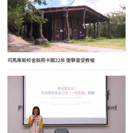
司馬庫斯校舍無照卡關22年 衝擊童受教權