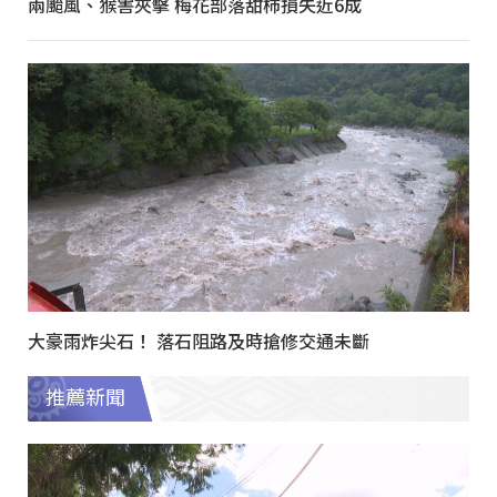
兩颱風、猴害夾擊 梅花部落甜柿損失近6成
大豪雨炸尖石！ 落石阻路及時搶修交通未斷
推薦新聞