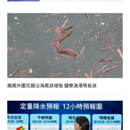
颱風外圍花蓮沿海風浪增強 鹽寮漁港現長浪