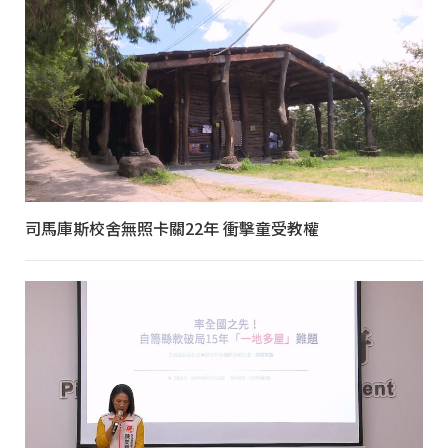
司馬庫斯校舍無照卡關22年 衝擊童受教權