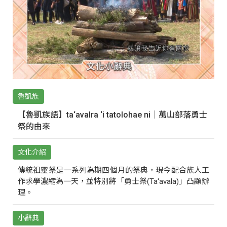
魯凱族
【魯凱族語】ta‘avalra ‘i tatolohae ni｜萬山部落勇士
祭的由來
文化介紹
傳統祖靈祭是一系列為期四個月的祭典，現今配合族人工
作求學濃縮為一天，並特別將「勇士祭(Ta‘avala)」凸顯辦
理。
小辭典