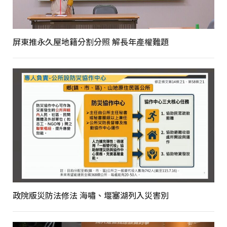
屏東推永久屋地籍分割分照 解長年產權難題
政院版災防法修法 海嘯、堰塞湖列入災害別