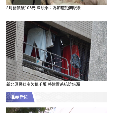
8月豬價破105元 陳駿季：為節慶短期現象
新北原民社宅欠租千萬 將建置系統防錯漏
推薦新聞