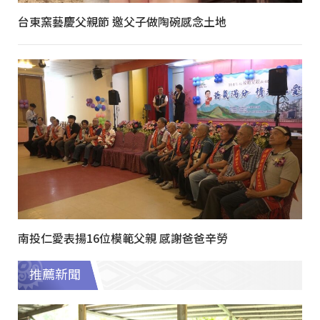
台東窯藝慶父親節 邀父子做陶碗感念土地
南投仁愛表揚16位模範父親 感謝爸爸辛勞
推薦新聞