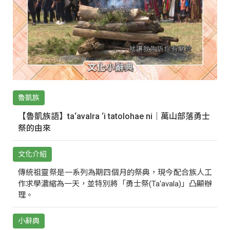
魯凱族
【魯凱族語】ta‘avalra ‘i tatolohae ni｜萬山部落勇士
祭的由來
文化介紹
傳統祖靈祭是一系列為期四個月的祭典，現今配合族人工
作求學濃縮為一天，並特別將「勇士祭(Ta‘avala)」凸顯辦
理。
小辭典