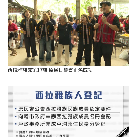
西拉雅族成第17族 原民日慶賀正名成功