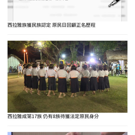
西拉雅族獲民族認定 原民日回顧正名歷程
西拉雅成第17族 仍有8族待獲法定原民身分