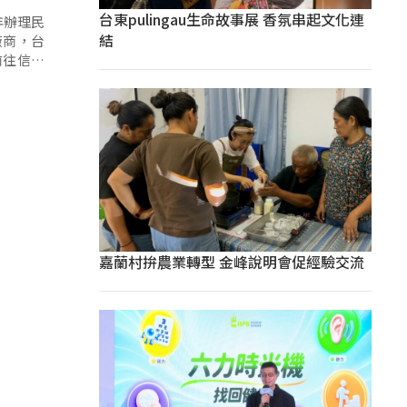
台東pulingau生命故事展 香氛串起文化連
年辦理民
結
廠商，台
前往信義
2名到案
至今，隨
嘉蘭村拚農業轉型 金峰說明會促經驗交流