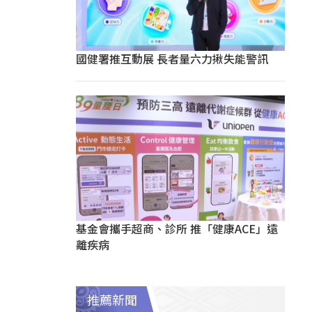
國健署推互動展 長者量六力揪失能警訊
基金會攜手超商、診所 推「健康ACE」遠
離疾病
推薦新聞