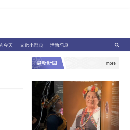
的今天
文化小辭典
活動訊息
最新新聞