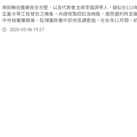
南投縣信義鄉長全志堅，以及代表會主席李國源等人，疑似在113
生蓄水等工程發包之機會，共謀收取回扣及賄賂，進而圖利特定
中地檢署獲報後，指揮廉政署中部地區調查組，在去年11月間，
鄉公所，以及代表會共計23處搜索，並約談犯罪嫌疑人12名，證人
2025-03-06 19:27
說明，訊後也將代表會主席李國源，以及涉案廠商等3人聲押獲准
後台中地檢署根據最新的調查結果。