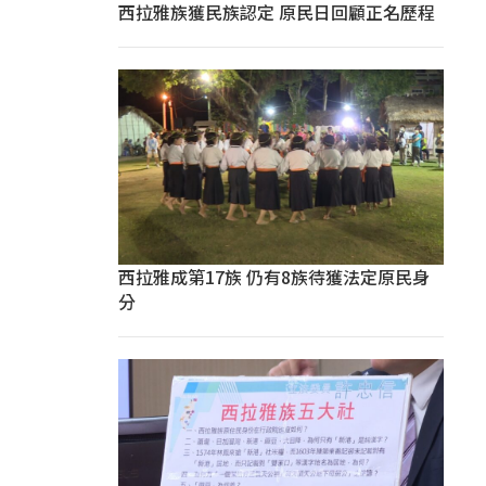
西拉雅族獲民族認定 原民日回顧正名歷程
西拉雅成第17族 仍有8族待獲法定原民身
分