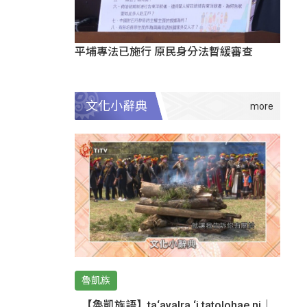
平埔專法已施行 原民身分法暫緩審查
文化小辭典
魯凱族
【魯凱族語】ta‘avalra ‘i tatolohae ni｜