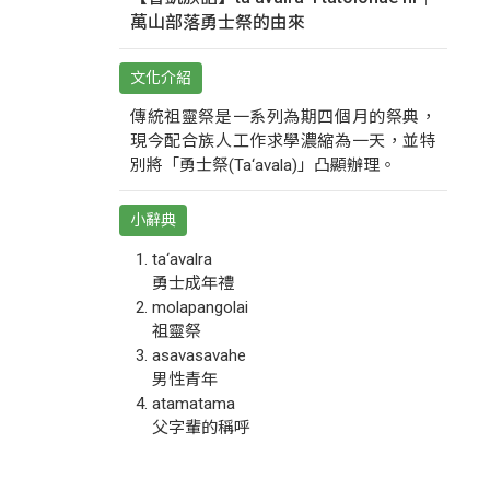
萬山部落勇士祭的由來
文化介紹
傳統祖靈祭是一系列為期四個月的祭典，
現今配合族人工作求學濃縮為一天，並特
別將「勇士祭(Ta‘avala)」凸顯辦理。
小辭典
ta‘avalra
勇士成年禮
molapangolai
祖靈祭
asavasavahe
男性青年
atamatama
父字輩的稱呼