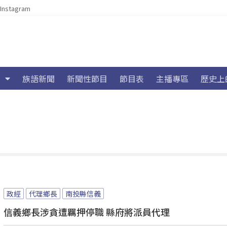
Instagram
族語新聞
新聞性節目
節目表
主播專區
歷史上
政經
代理鄉長
南投縣信義
信義鄉長涉貪遭羈押停職 縣府將派員代理