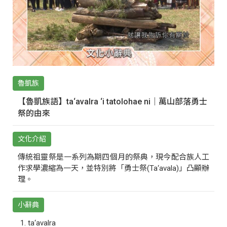
魯凱族
【魯凱族語】ta‘avalra ‘i tatolohae ni｜萬山部落勇士
祭的由來
文化介紹
傳統祖靈祭是一系列為期四個月的祭典，現今配合族人工
作求學濃縮為一天，並特別將「勇士祭(Ta‘avala)」凸顯辦
理。
小辭典
ta‘avalra