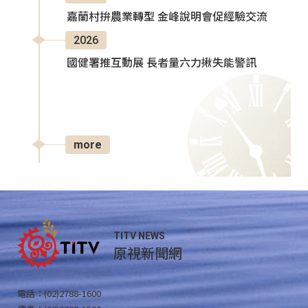
嘉蘭村拚農業轉型 金峰說明會促經驗交流
2026
國健署推互動展 長者量六力揪失能警訊
more
TITV NEWS
原視新聞網
電話：(02)2788-1600