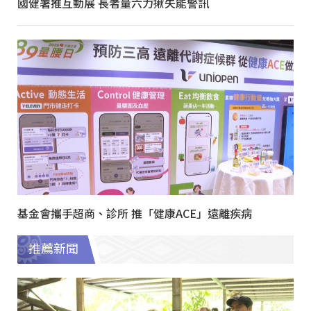
國健署推互動展 長者量六力揪失能警訊
基金會攜手超商、診所 推「健康ACE」遠離疾病
推薦新聞