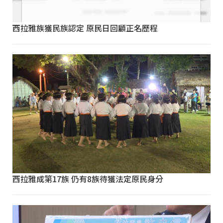
西拉雅族獲民族認定 原民日回顧正名歷程
西拉雅成第17族 仍有8族待獲法定原民身分