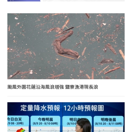
颱風外圍花蓮沿海風浪增強 鹽寮漁港現長浪