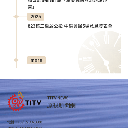
貓公部落Ilisin 頒「重要民俗登錄認定證
書」
2025
823核三重啟公投 中選會辦5場意見發表會
more
TITV NEWS
原視新聞網
電話：(02)2788-1600