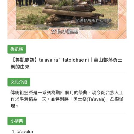
魯凱族
【魯凱族語】ta‘avalra ‘i tatolohae ni｜萬山部落勇士
祭的由來
文化介紹
傳統祖靈祭是一系列為期四個月的祭典，現今配合族人工
作求學濃縮為一天，並特別將「勇士祭(Ta‘avala)」凸顯辦
理。
小辭典
ta‘avalra