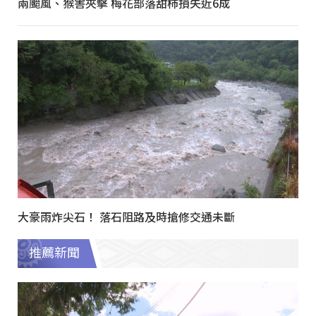
兩颱風、猴害夾擊 梅花部落甜柿損失近6成
大豪雨炸尖石！ 落石阻路及時搶修交通未斷
推薦新聞