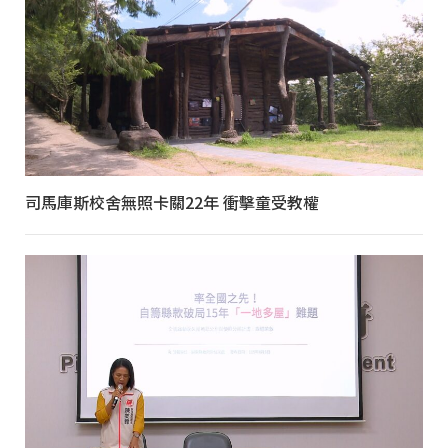
司馬庫斯校舍無照卡關22年 衝擊童受教權