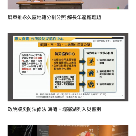
屏東推永久屋地籍分割分照 解長年產權難題
政院版災防法修法 海嘯、堰塞湖列入災害別