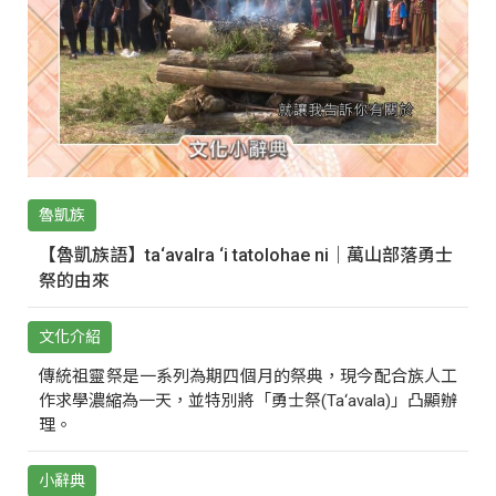
魯凱族
【魯凱族語】ta‘avalra ‘i tatolohae ni｜萬山部落勇士
祭的由來
文化介紹
傳統祖靈祭是一系列為期四個月的祭典，現今配合族人工
作求學濃縮為一天，並特別將「勇士祭(Ta‘avala)」凸顯辦
理。
小辭典