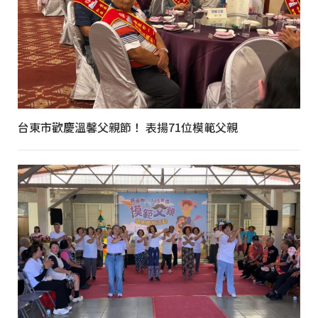
台東市歡慶溫馨父親節！ 表揚71位模範父親