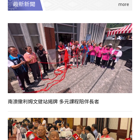
最新新聞
南澳撒利姆文健站揭牌 多元課程陪伴長者