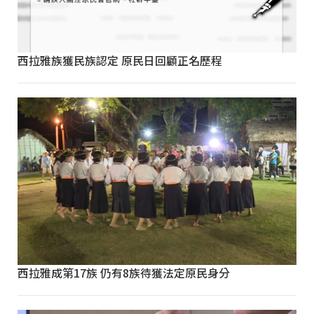
西拉雅族獲民族認定 原民日回顧正名歷程
西拉雅成第17族 仍有8族待獲法定原民身分