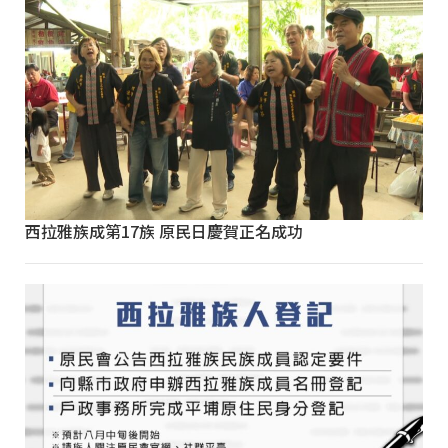
西拉雅族成第17族 原民日慶賀正名成功