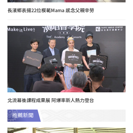
長濱鄉表揚22位模範Mama 感念父親辛勞
北流幕後課程成果展 阿爆率新人熱力登台
推薦新聞