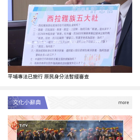
平埔專法已施行 原民身分法暫緩審查
文化小辭典