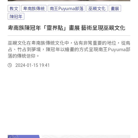
教文
卑南族傳統
南王Puyuma部落
巫覡文化
畫展
陳冠年
卑南族陳冠年「靈界點」畫展 藝術呈現巫覡文化
巫覡文化在卑南族傳統文化中，佔有非常重要的地位，從鳥
占、竹占到夢境，陳冠年以繪畫的方式呈現南王Puyuma部
落的傳統信仰。
2024-01-15 19:41