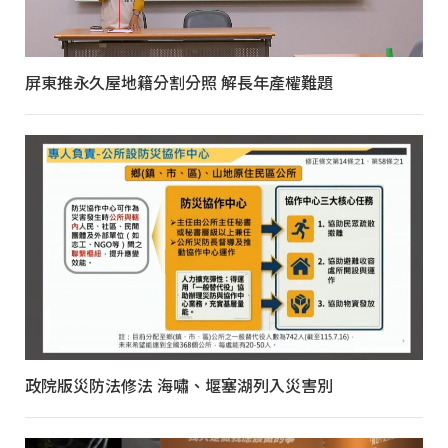
屏東推永久屋地籍分割分照 解長年產權難題
政院版災防法修法 海嘯、堰塞湖列入災害別