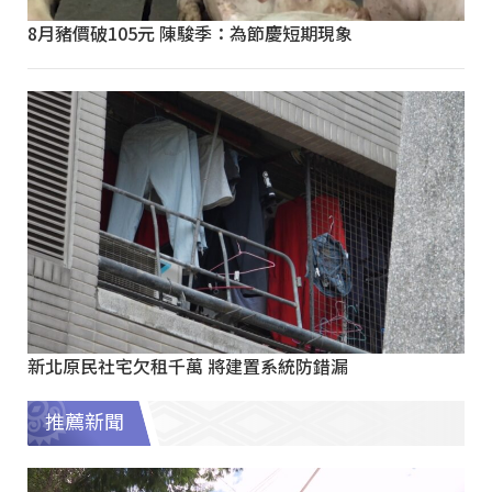
8月豬價破105元 陳駿季：為節慶短期現象
新北原民社宅欠租千萬 將建置系統防錯漏
推薦新聞