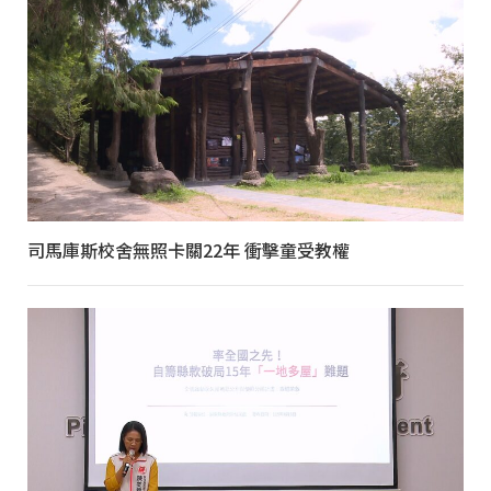
司馬庫斯校舍無照卡關22年 衝擊童受教權