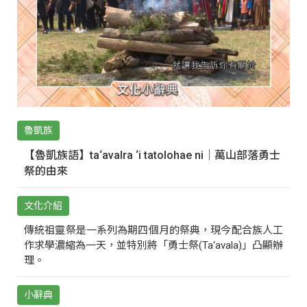
魯凱族
【魯凱族語】ta‘avalra ‘i tatolohae ni｜萬山部落勇士
祭的由來
文化介紹
傳統祖靈祭是一系列為期四個月的祭典，現今配合族人工
作求學濃縮為一天，並特別將「勇士祭(Ta‘avala)」凸顯辦
理。
小辭典